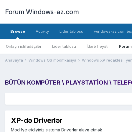
Forum Windows-az.com
Browse
Activity
Lider tablosu
windows-az.com əsa
Onlayn istifadəçilər
Lider tablosu
İdarə heyəti
Forum
AnaSayfa
Windows OS modifikasiya
Windows XP redaktəsi, yen
BÜTÜN KOMPÜTER \ PLAYSTATION \ TELEFON
XP-də Driverlər
Modifye etdiyiniz sistemə Driverlər əlavə etmək