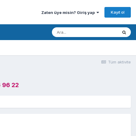
Kayıt ol
Zaten üye misin? Giriş yap
Tüm aktivite
 96 22