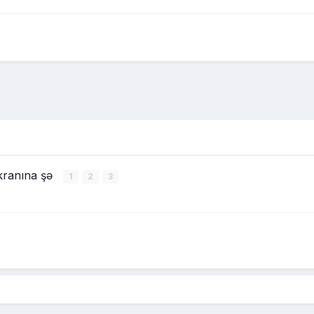
kranına şə
1
2
3