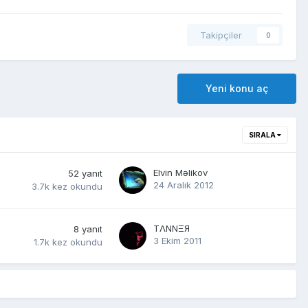
Takipçiler
0
Yeni konu aç
SIRALA
Elvin Məlikov
52
yanıt
24 Aralık 2012
3.7k
kez okundu
TΛNNΞЯ
8
yanıt
3 Ekim 2011
1.7k
kez okundu