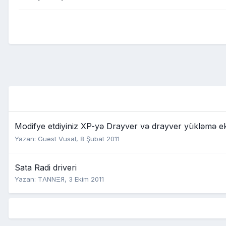
Modifye etdiyiniz XP-yə Drayver və drayver yükləmə e
Yazan: Guest Vusal,
8 Şubat 2011
Sata Radi driveri
Yazan:
TΛNNΞЯ
,
3 Ekim 2011