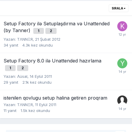
SIRALA
Setup Factory ilə Setuplaşdırma və Unattended
(by Tanner)
1
2
Yazan:
TΛNNΞЯ
,
21 Şubat 2012
34
yanıt
4.3k
kez okundu
Setup Factory 8.0 ilə Unattended hazırlama
1
2
Yazan:
Ʌüsal
,
14 Eylül 2011
29
yanıt
2.1k
kez okundu
istenilen qovlugu setup halina getiren proqram
Yazan:
TΛNNΞЯ
,
11 Eylül 2011
11
yanıt
1.5k
kez okundu