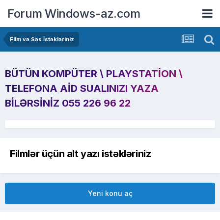
Forum Windows-az.com
Film və Səs İstəkləriniz
BÜTÜN KOMPÜTER \ PLAYSTATION \
TELEFONA AID SUALINIZI YAZA
BILƏRSINIZ 055 226 96 22
Filmlər üçün alt yazı istəkləriniz
Yeni konu aç