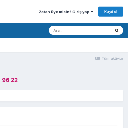
Kayıt ol
Zaten üye misin? Giriş yap
Tüm aktivite
 96 22