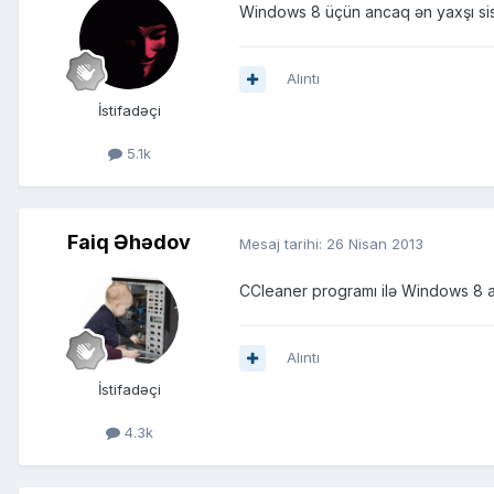
Windows 8 üçün ancaq ən yaxşı si
Alıntı
İstifadəçi
5.1k
Faiq Əhədov
Mesaj tarihi:
26 Nisan 2013
CCleaner programı ilə Windows 8 as
Alıntı
İstifadəçi
4.3k