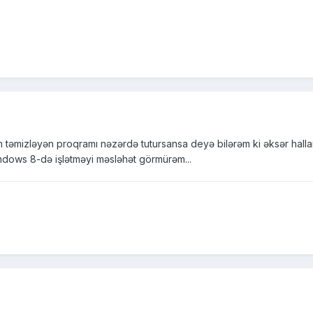
təmizləyən proqramı nəzərdə tutursansa deyə bilərəm ki əksər hallar
ndows 8-də işlətməyi məsləhət görmürəm...