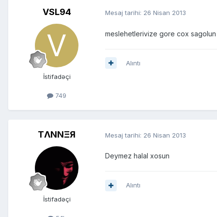
VSL94
Mesaj tarihi:
26 Nisan 2013
meslehetlerivize gore cox sagolun
Alıntı
İstifadəçi
749
TΛNNΞЯ
Mesaj tarihi:
26 Nisan 2013
Deymez halal xosun
Alıntı
İstifadəçi