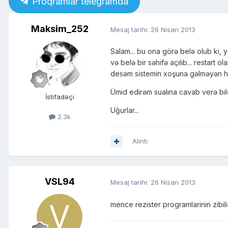
Proqramlar telegramda
Maksim_252
Mesaj tarihi:
26 Nisan 2013
Salam... bu ona görə belə olub ki, 
və belə bir səhifə açılıb... restart 
desəm sistemin xoşuna gəlməyən hans
Ümid edirəm sualına cavab verə bild
İstifadəçi
Uğurlar...
2.3k
Alıntı
VSL94
Mesaj tarihi:
26 Nisan 2013
mence rezister programlarinin zibil