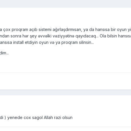
ya çox proqram açıb sistemi ağırlaşdırmısan, ya da hansısa bir oyun y
olandan sonra hər şey əvvəlki vəziyyətinə qayıdacaq... Ola bilsin hansı
ısa install etdiyin oyun və ya proqram silinsin...
im...
idi ) yenede cox sagol Allah razi olsun