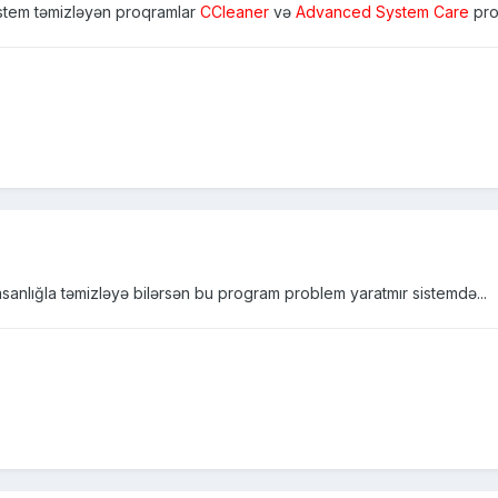
stem təmizləyən proqramlar
CCleaner
və
Advanced System Care
pro
anlığla təmizləyə bilərsən bu program problem yaratmır sistemdə...