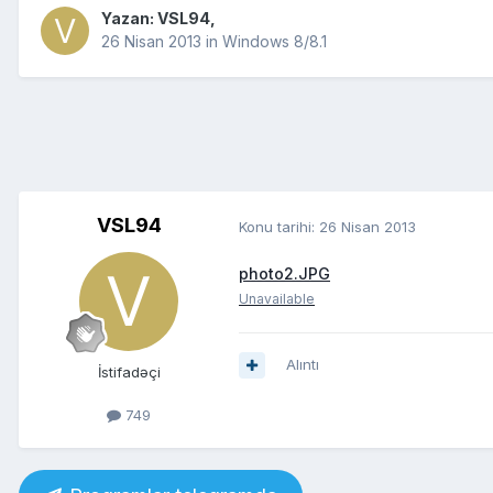
Yazan:
VSL94
,
26 Nisan 2013
in
Windows 8/8.1
VSL94
Konu tarihi:
26 Nisan 2013
photo2.JPG
Unavailable
Alıntı
İstifadəçi
749