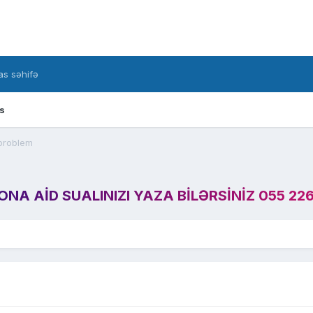
s səhifə
s
problem
A AID SUALINIZI YAZA BILƏRSINIZ 055 226