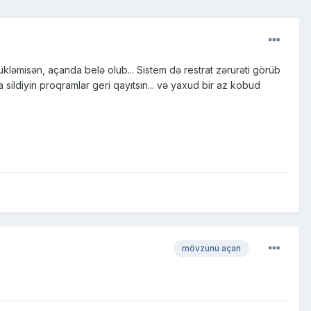
ükləmisən, açanda belə olub... Sistem də restrat zərurəti görüb
sa sildiyin proqramlar geri qayıtsın... və yaxud bir az kobud
mövzunu açan