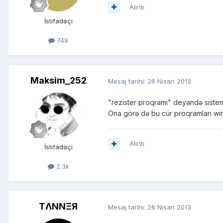
Alıntı
İstifadəçi
749
Maksim_252
Mesaj tarihi:
26 Nisan 2013
"rezister proqramı" deyəndə sistem 
Ona görə də bu cür proqramları wi
Alıntı
İstifadəçi
2.3k
TΛNNΞЯ
Mesaj tarihi:
26 Nisan 2013