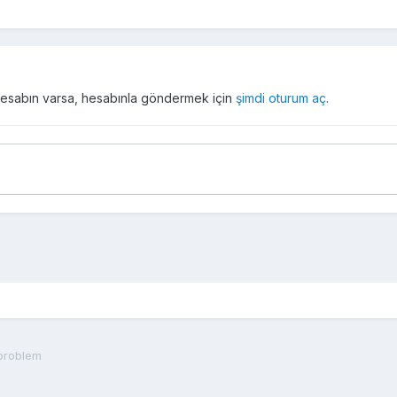
r hesabın varsa, hesabınla göndermek için
şimdi oturum aç
.
problem