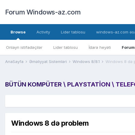
Forum Windows-az.com
Browse
Activity
Lider tablosu
windows-az.com əsa
Onlayn istifadəçilər
Lider tablosu
İdarə heyəti
Forum
AnaSayfa
Əməliyyat Sistemləri
Windows 8/8.1
Windows 8 də 
BÜTÜN KOMPÜTER \ PLAYSTATION \ TELEFON
Windows 8 də problem