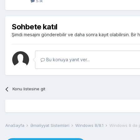
5.1k
Sohbete katıl
Şimdi mesajını gönderebilir ve daha sonra kayıt olabilirsin. Bi
Bu konuya yanıt ver...
Konu listesine git
AnaSayfa
Əməliyyat Sistemləri
Windows 8/8.1
Windows 8 də 