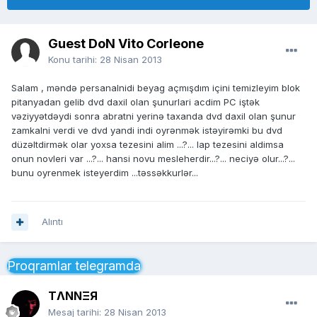
Guest DoN Vito Corleone
Konu tarihi:
28 Nisan 2013
Salam , məndə persanalnidi beyag açmışdım içini temizleyim blok
pitanyadan gelib dvd daxil olan şunurlari acdim PC iştək
vəziyyətdəydi sonra abratni yerinə taxanda dvd daxil olan şunur
zamkalni verdi ve dvd yandi indi oyrənmək istəyirəmki bu dvd
düzəltdirmək olar yoxsa tezesini alim ...?... lap tezesini aldimsa
onun novleri var ...?... hansi novu mesleherdir...?... neciyə olur...?...
bunu oyrenmek isteyerdim ...təssəkkurlər...
Alıntı
Proqramlar telegramda
TΛNNΞЯ
Mesaj tarihi:
28 Nisan 2013