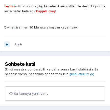
Teymur
- Mövzunun açılışı busəfər Azəri şriftləri ilə deyil.Bugün uje
neçə nəfər belə açır.
Diqqətli olaq!
Qiyməti isə mən 30 Manata almışdım keçən yay..
Alıntı
Sohbete katıl
Şimdi mesajını gönderebilir ve daha sonra kayıt olabilirsin. Bir
hesabın varsa, hesabınla göndermek için
şimdi oturum aç
.
Bu konuya yanıt ver...