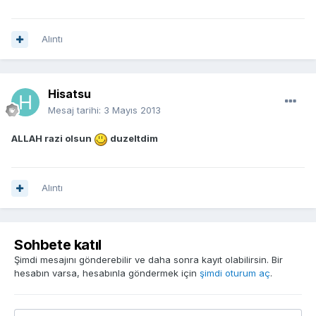
Alıntı
Hisatsu
Mesaj tarihi:
3 Mayıs 2013
ALLAH razi olsun
duzeltdim
Alıntı
Sohbete katıl
Şimdi mesajını gönderebilir ve daha sonra kayıt olabilirsin. Bir
hesabın varsa, hesabınla göndermek için
şimdi oturum aç
.