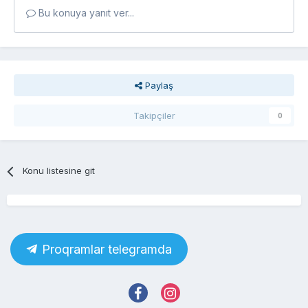
Bu konuya yanıt ver...
Paylaş
Takipçiler
0
Konu listesine git
Proqramlar telegramda