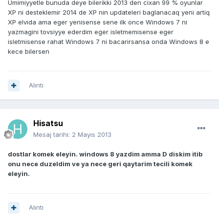
Umimiyyetle bunuda deye bilerikki 2013 den cixan 99 % oyunlar
XP ni desteklemir 2014 de XP nin updateleri baglanacaq yeni artiq
XP elvida ama eger yenisense sene ilk once Windows 7 ni
yazmagini tovsiyye ederdim eger isletmemisense eger
isletmisense rahat Windows 7 ni bacarirsansa onda Windows 8 e
kece bilersen
Alıntı
Hisatsu
Mesaj tarihi:
2 Mayıs 2013
dostlar komek eleyin. windows 8 yazdim amma D diskim itib
onu nece duzeldim ve ya nece geri qaytarim tecili komek
eleyin.
Alıntı