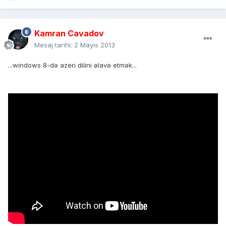
Kamran Cavadov
Mesaj tarihi:
2 Mayıs 2013
...windows 8-də azeri dilini əlavə etmək...