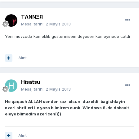
TΛNNΞЯ
Mesaj tarihi:
2 Mayıs 2013
Yeni movzuda komeklik gostermisem deyesen komeyinede catdi
Alıntı
Hisatsu
Mesaj tarihi:
2 Mayıs 2013
He qaqash ALLAH senden razi olsun. duzeldi. bagishlayin
azeri shrifleri ile yaza bilmirem cunki Windows 8-da dobavit
eleye bilmedim azericeni)))
Alıntı