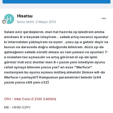
Hisatsu
Konu tarihi:
2 Mayıs 2013
Salam əziz qardaşlarım. mən hal hazırda xp işlədirəm amma
windows 8-ə keçmək istəyirəm .. səbəb artıq necənci oyundur
ki internetdən yükləyirəm və açmır . çoxu xp-ə getmir deyir və
bunun nə dərəcədə doğru olduğunda bilmirəm. düzü xp-də
qalmağımın səbəbi sürətli olması az ram yeməsi və oyunları 7-
ə nisbətən tez açmasıdır və artıq görürəm ki xp-də işimi
görmür indi əziz dostlar mən 8-i yazım yəni istədiyim oyunu
rahat oynaya biləcəm yoxsa yox? ən əsas ''Warface''
xəstəsiyəm bu oyunu açması mütləq olmalıdır (kimsə w8-də
Warface-i yoxlayıb?) Kompumun parametrləri belədir (x64
yazım yoxsa x86 yanı x32)
CPU - Intel Core i3 2130 3.40GHz
MB - H61M-S2PV