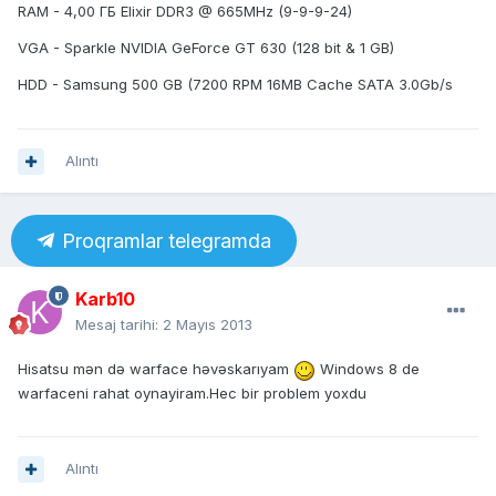
RAM - 4,00 ГБ Elixir DDR3 @ 665MHz (9-9-9-24)
VGA - Sparkle NVIDIA GeForce GT 630 (128 bit & 1 GB)
HDD - Samsung 500 GB (7200 RPM 16MB Cache SATA 3.0Gb/s
Alıntı
Proqramlar telegramda
Karb10
Mesaj tarihi:
2 Mayıs 2013
Hisatsu mən də warface həvəskarıyam
Windows 8 de
warfaceni rahat oynayiram.Hec bir problem yoxdu
Alıntı