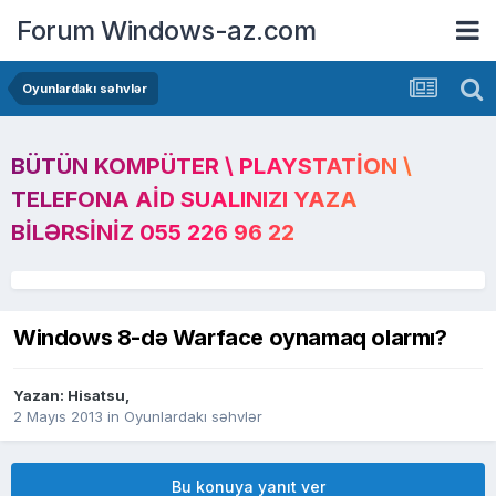
Forum Windows-az.com
Oyunlardakı səhvlər
BÜTÜN KOMPÜTER \ PLAYSTATION \
TELEFONA AID SUALINIZI YAZA
BILƏRSINIZ 055 226 96 22
Windows 8-də Warface oynamaq olarmı?
Yazan:
Hisatsu
,
2 Mayıs 2013
in
Oyunlardakı səhvlər
Bu konuya yanıt ver