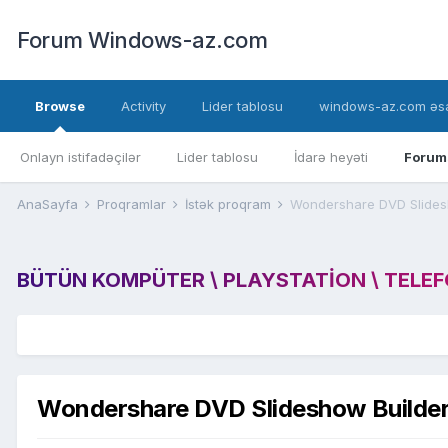
Forum Windows-az.com
Browse
Activity
Lider tablosu
windows-az.com əsa
Onlayn istifadəçilər
Lider tablosu
İdarə heyəti
Forum
AnaSayfa
Proqramlar
İstək proqram
Wondershare DVD Slides
BÜTÜN KOMPÜTER \ PLAYSTATION \ TELEFON
Wondershare DVD Slideshow Builder