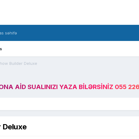
s səhifə
s
how Builder Deluxe
A AID SUALINIZI YAZA BILƏRSINIZ 055 226
 Deluxe