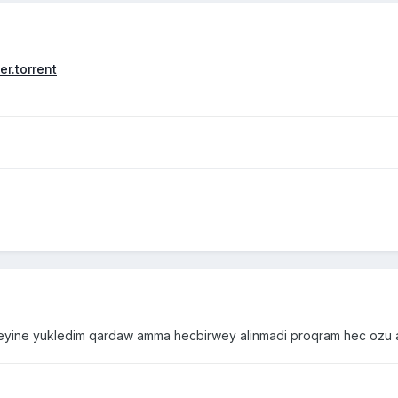
r.torrent
emeyine yukledim qardaw amma hecbirwey alinmadi proqram hec ozu 