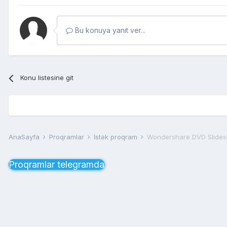
Bu konuya yanıt ver...
Konu listesine git
AnaSayfa
Proqramlar
İstək proqram
Wondershare DVD Slides
Proqramlar telegramda