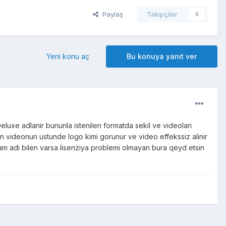
Paylaş
Takipçiler
0
Yeni konu aç
Bu konuya yanıt ver
xe adlanir bununla istenilen formatda sekil ve videolari
videonun ustunde logo kimi gorunur ve video effekssiz alinir
am adi bilen varsa lisenziya problemi olmayan bura qeyd etsin