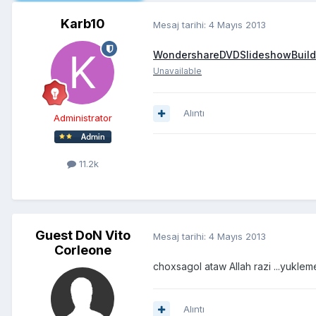
Karb10
Mesaj tarihi:
4 Mayıs 2013
WondershareDVDSlideshowBuilde
Unavailable
Alıntı
Administrator
11.2k
Guest DoN Vito
Mesaj tarihi:
4 Mayıs 2013
Corleone
choxsagol ataw Allah razi ...yukl
Alıntı