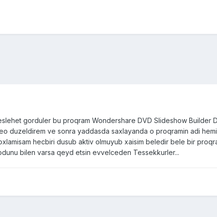
eslehet gorduler bu proqram Wondershare DVD Slideshow Builder Delu
eo duzeldirem ve sonra yaddasda saxlayanda o proqramin adi hemin 
oxlamisam hecbiri dusub aktiv olmuyub xaisim beledir bele bir proqr
odunu bilen varsa qeyd etsin evvelceden Tessekkurler...