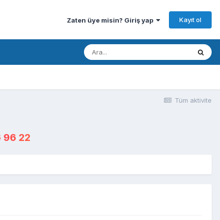
Kayıt ol
Zaten üye misin? Giriş yap
Tüm aktivite
 96 22