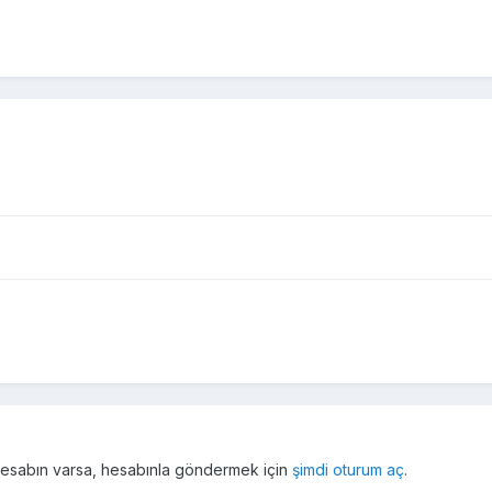
r hesabın varsa, hesabınla göndermek için
şimdi oturum aç
.