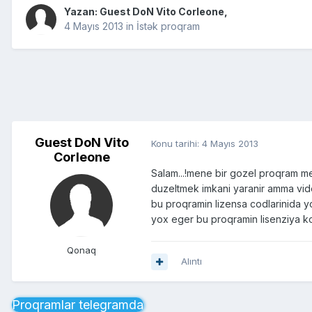
Yazan: Guest DoN Vito Corleone,
4 Mayıs 2013
in
İstək proqram
Guest DoN Vito
Konu tarihi:
4 Mayıs 2013
Corleone
Salam...!mene bir gozel proqram m
duzeltmek imkani yaranir amma vid
bu proqramin lizensa codlarinida y
yox eger bu proqramin lisenziya k
Qonaq
Alıntı
Proqramlar telegramda