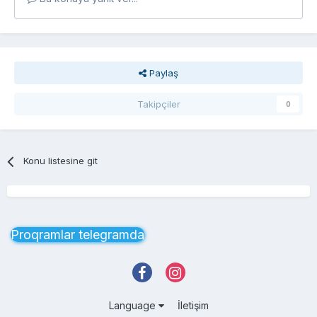
Paylaş
Takipçiler
0
Konu listesine git
Proqramlar telegramda
Language
İletişim