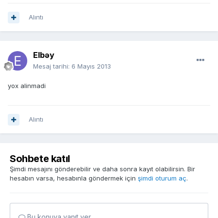
Alıntı
Elbəy
Mesaj tarihi:
6 Mayıs 2013
yox alinmadi
Alıntı
Sohbete katıl
Şimdi mesajını gönderebilir ve daha sonra kayıt olabilirsin. Bir
hesabın varsa, hesabınla göndermek için
şimdi oturum aç
.
Bu konuya yanıt ver...