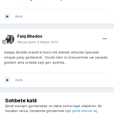
Alıntı
Faiq Əhədov
Mesaj tarihi:
6 Mayıs 2013
Qaqaş dərddə orasıdı ki bunu HQ eləmək olmurda Operada
olsaydı yaxşı göstərərdi... Düzdü telin öz brauzerində var yaxşıda
göstərir ama ordada sayt gec açılırda...
Alıntı
Sohbete katıl
Şimdi mesajını gönderebilir ve daha sonra kayıt olabilirsin. Bir
hesabın varsa, hesabınla göndermek için
şimdi oturum aç
.