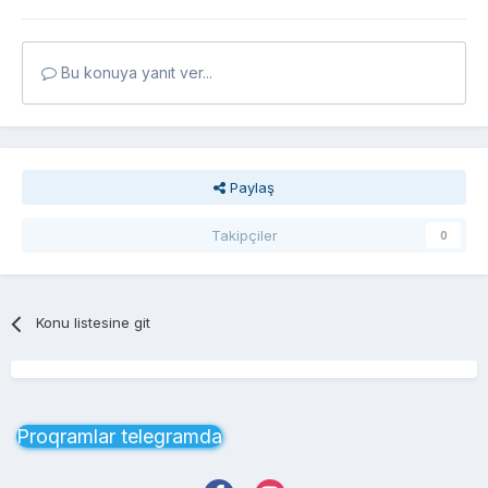
Bu konuya yanıt ver...
Paylaş
Takipçiler
0
Konu listesine git
Proqramlar telegramda