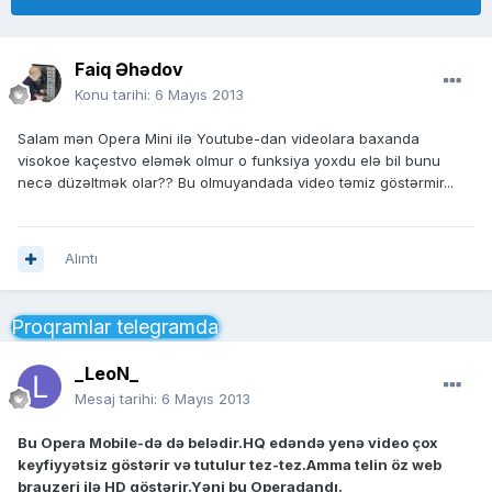
Faiq Əhədov
Konu tarihi:
6 Mayıs 2013
Salam mən Opera Mini ilə Youtube-dan videolara baxanda
visokoe kaçestvo eləmək olmur o funksiya yoxdu elə bil bunu
necə düzəltmək olar?? Bu olmuyandada video təmiz göstərmir...
Alıntı
Proqramlar telegramda
_LeoN_
Mesaj tarihi:
6 Mayıs 2013
Bu Opera Mobile-də də belədir.HQ edəndə yenə video çox
keyfiyyətsiz göstərir və tutulur tez-tez.Amma telin öz web
brauzeri ilə HD göstərir.Yəni bu Operadandı.