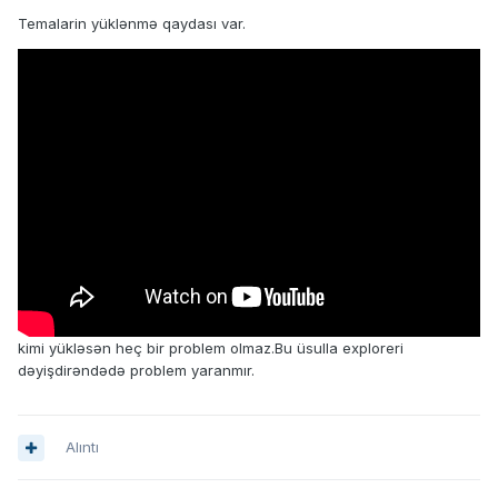
Temalarin yüklənmə qaydası var.
kimi yükləsən heç bir problem olmaz.Bu üsulla exploreri
dəyişdirəndədə problem yaranmır.
Alıntı