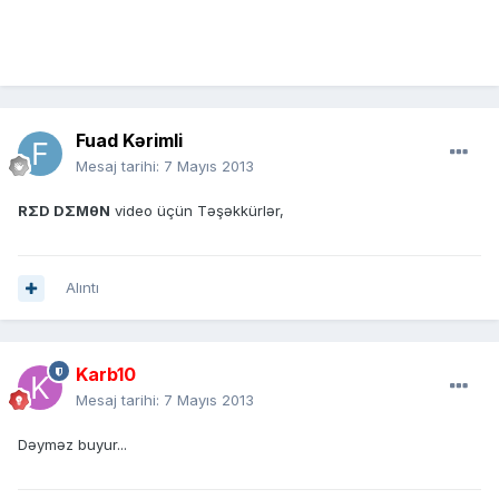
Fuad Kərimli
Mesaj tarihi:
7 Mayıs 2013
RΣD DΣMθN
video üçün Təşəkkürlər,
Alıntı
Karb10
Mesaj tarihi:
7 Mayıs 2013
Dəyməz buyur...