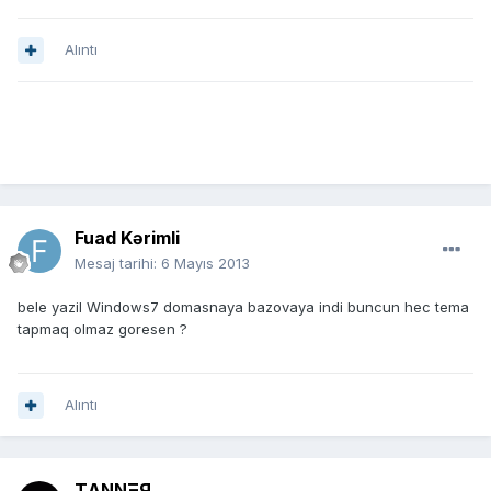
Alıntı
Fuad Kərimli
Mesaj tarihi:
6 Mayıs 2013
bele yazil Windows7 domasnaya bazovaya indi buncun hec tema
tapmaq olmaz goresen ?
Alıntı
TΛNNΞЯ