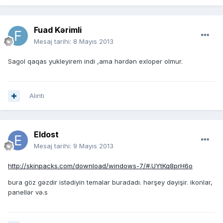
Fuad Kərimli
Mesaj tarihi:
8 Mayıs 2013
Sagol qaqas yukleyirem indi ,ama hərdən exloper olmur.
Alıntı
Eldost
Mesaj tarihi:
9 Mayıs 2013
http://skinpacks.com/download/windows-7/#.UYtKq8prH6o
bura göz gəzdir istədiyin temalar buradadı. hərşey dəyişir. ikonlar,
panellər və.s