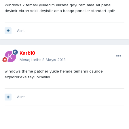
WIndows 7 temasi yukledim ekrana qoyuram ama Alt panel
deyimir ekran sekli deyisilir ama basqa paneller standart qalir
Alıntı
Karb10
Mesaj tarihi:
8 Mayıs 2013
windows theme patcher yukle hemde temanin ozunde
explorer.exe fayli olmalidi
Alıntı