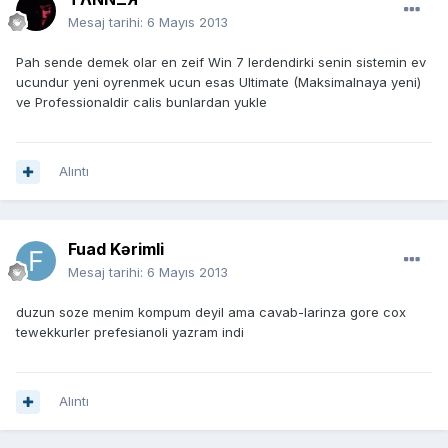
Mesaj tarihi:
6 Mayıs 2013
Pah sende demek olar en zeif Win 7 lerdendirki senin sistemin ev
ucundur yeni oyrenmek ucun esas Ultimate (Maksimalnaya yeni)
ve Professionaldir calis bunlardan yukle
Alıntı
Fuad Kərimli
Mesaj tarihi:
6 Mayıs 2013
duzun soze menim kompum deyil ama cavab-larinza gore cox
tewekkurler prefesianoli yazram indi
Alıntı