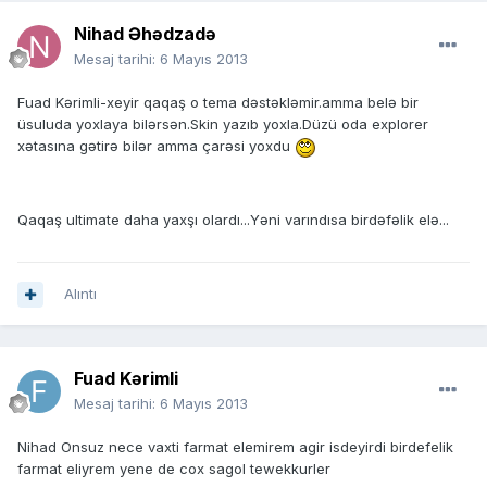
Nihad Əhədzadə
Mesaj tarihi:
6 Mayıs 2013
Fuad Kərimli-xeyir qaqaş o tema dəstəkləmir.amma belə bir
üsuluda yoxlaya bilərsən.Skin yazıb yoxla.Düzü oda explorer
xətasına gətirə bilər amma çarəsi yoxdu
Qaqaş ultimate daha yaxşı olardı...Yəni varındısa birdəfəlik elə...
Alıntı
Fuad Kərimli
Mesaj tarihi:
6 Mayıs 2013
Nihad Onsuz nece vaxti farmat elemirem agir isdeyirdi birdefelik
farmat eliyrem yene de cox sagol tewekkurler