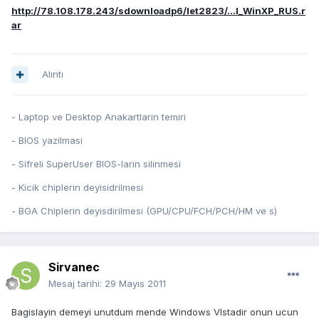
http://78.108.178.243/sdownloadp6/let2823/...I_WinXP_RUS.r
ar
Alıntı
- Laptop ve Desktop Anakartlarin temiri
- BIOS yazilmasi
- Sifreli SuperUser BIOS-larin silinmesi
- Kicik chiplerin deyisidrilmesi
- BGA Chiplerin deyisdirilmesi (GPU/CPU/FCH/PCH/HM ve s)
Sirvanec
Mesaj tarihi:
29 Mayıs 2011
Bagislayin demeyi unutdum mende Windows VIstadir onun ucun