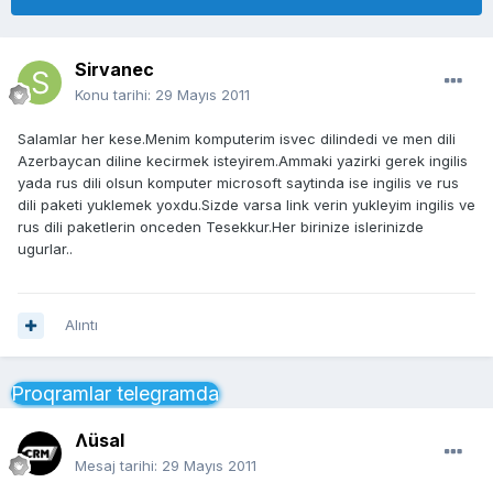
Sirvanec
Konu tarihi:
29 Mayıs 2011
Salamlar her kese.Menim komputerim isvec dilindedi ve men dili
Azerbaycan diline kecirmek isteyirem.Ammaki yazirki gerek ingilis
yada rus dili olsun komputer microsoft saytinda ise ingilis ve rus
dili paketi yuklemek yoxdu.Sizde varsa link verin yukleyim ingilis ve
rus dili paketlerin onceden Tesekkur.Her birinize islerinizde
ugurlar..
Alıntı
Proqramlar telegramda
Ʌüsal
Mesaj tarihi:
29 Mayıs 2011