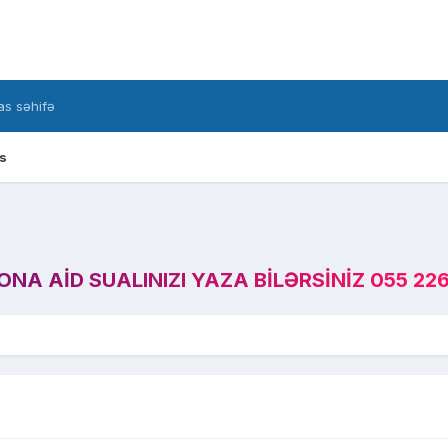
s səhifə
s
A AID SUALINIZI YAZA BILƏRSINIZ 055 226