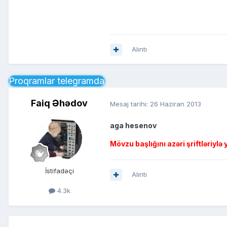
Alıntı
Proqramlar telegramda
Faiq Əhədov
Mesaj tarihi:
26 Haziran 2013
aga hesenov
Mövzu başlığını azəri şriftləriylə y
İstifadəçi
Alıntı
4.3k