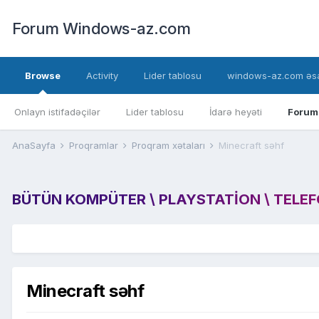
Forum Windows-az.com
Browse
Activity
Lider tablosu
windows-az.com əsa
Onlayn istifadəçilər
Lider tablosu
İdarə heyəti
Forum
AnaSayfa
Proqramlar
Proqram xətaları
Minecraft səhf
BÜTÜN KOMPÜTER \ PLAYSTATION \ TELEFON
Minecraft səhf