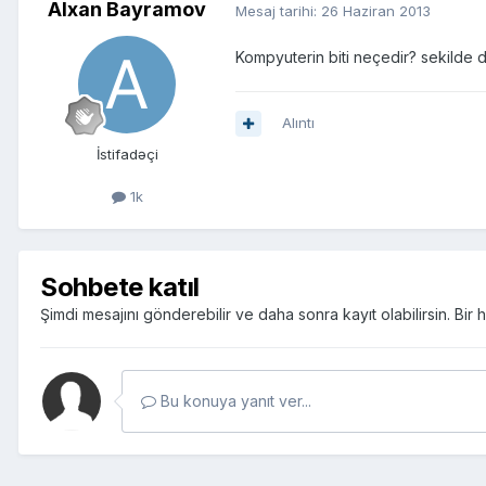
Alxan Bayramov
Mesaj tarihi:
26 Haziran 2013
Kompyuterin biti neçedir? sekilde de
Alıntı
İstifadəçi
1k
Sohbete katıl
Şimdi mesajını gönderebilir ve daha sonra kayıt olabilirsin. Bi
Bu konuya yanıt ver...