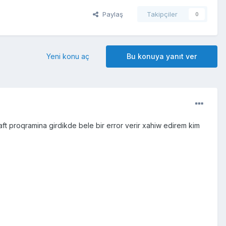
Paylaş
Takipçiler
0
Yeni konu aç
Bu konuya yanıt ver
t proqramina girdikde bele bir error verir xahiw edirem kim