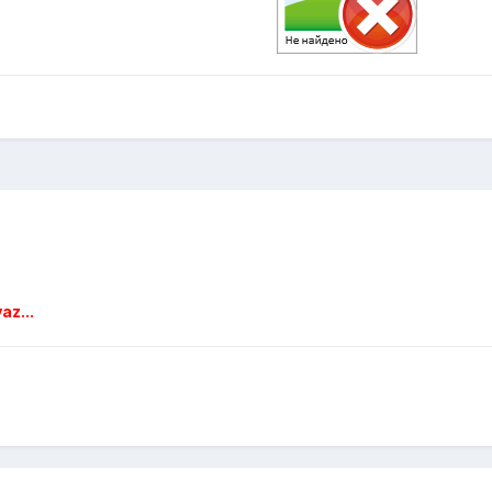
az...