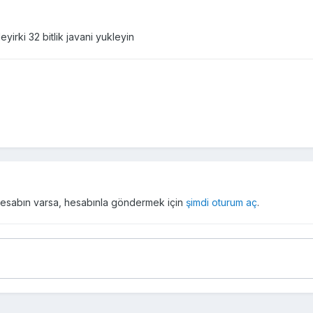
yirki 32 bitlik javani yukleyin
r hesabın varsa, hesabınla göndermek için
şimdi oturum aç
.