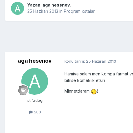
Yazan:
aga hesenov
,
25 Haziran 2013
in
Proqram xətaları
aga hesenov
Konu tarihi:
25 Haziran 2013
Hamiya salam men kompa farmat ver
bilirse komeklik etsin
Minnetdaram
)
İstifadəçi
500