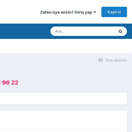
Kayıt ol
Zaten üye misin? Giriş yap
Tüm aktivite
 96 22