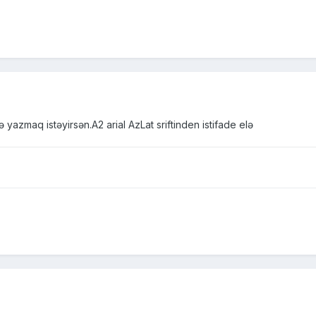
lə yazmaq istəyirsən.A2 arial AzLat sriftinden istifade elə