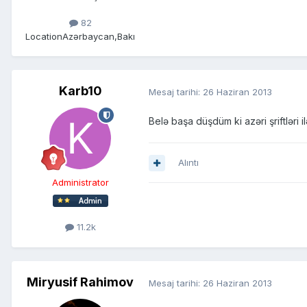
82
Location
Azərbaycan,Bakı
Karb10
Mesaj tarihi:
26 Haziran 2013
Belə başa düşdüm ki azəri şriftləri i
Alıntı
Administrator
11.2k
Miryusif Rahimov
Mesaj tarihi:
26 Haziran 2013