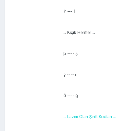
Ý --- İ
... Kiçik Həriflər ...
þ ---- ş
ý ---- ı
ð ---- ğ
... Lazım Olan Şirift Kodları ...