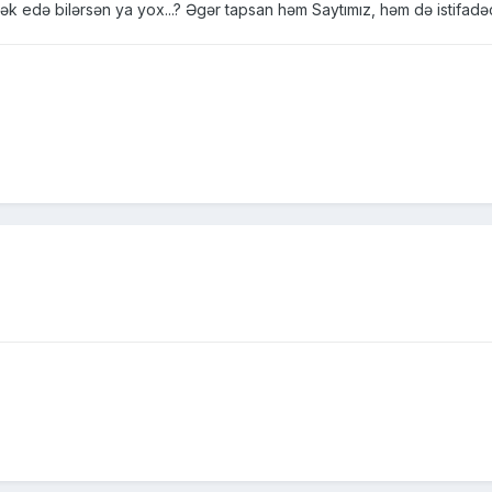
də bilərsən ya yox...? Əgər tapsan həm Saytımız, həm də istifadəçilə