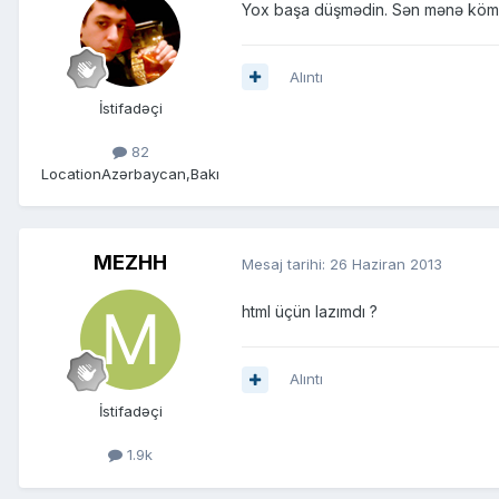
Yox başa düşmədin. Sən mənə kömək e
Alıntı
İstifadəçi
82
Location
Azərbaycan,Bakı
MEZHH
Mesaj tarihi:
26 Haziran 2013
html üçün lazımdı ?
Alıntı
İstifadəçi
1.9k