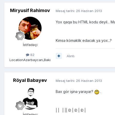
Miryusif Rahimov
Mesaj tarihi:
26 Haziran 2013
Yox qaqa bu HTML kodu deyil... Mən
Kimsə köməklik edəcək ya yox...?
İstifadəçi
82
Alıntı
Location
Azərbaycan,Bakı
Röyal Babayev
Mesaj tarihi:
26 Haziran 2013
Bax gör işinə yarayar?
.
| | | || Ð | Ð | Ð |
İstifadəçi