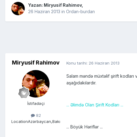
Yazan:
Miryusif Rahimov
,
26 Haziran 2013
in
Ordan-burdan
Miryusif Rahimov
Konu tarihi:
26 Haziran 2013
Salam məndə müxtəlif şirift kodları v
aşağıdakılardır.
İstifadəçi
... Əlimdə Olan Şirift Kodları ...
82
Location
Azərbaycan,Bakı
... Böyük Həriflər ...