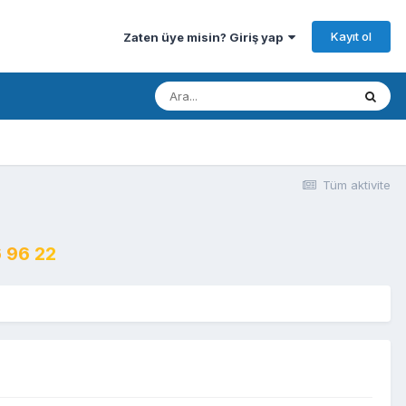
Kayıt ol
Zaten üye misin? Giriş yap
Tüm aktivite
 96 22