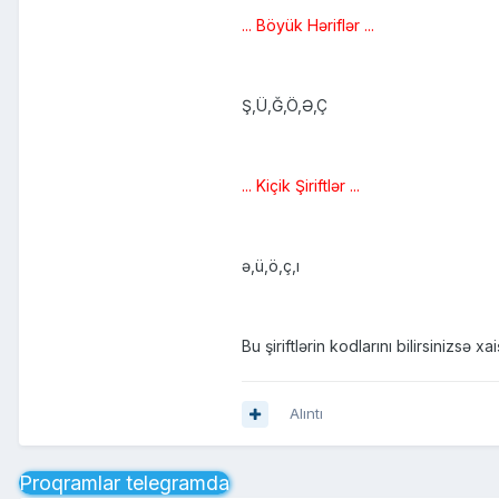
... Böyük Həriflər ...
Ş,Ü,Ğ,Ö,Ə,Ç
... Kiçik Şiriftlər ...
ə,ü,ö,ç,ı
Bu şiriftlərin kodlarını bilirsinizsə 
Alıntı
Proqramlar telegramda