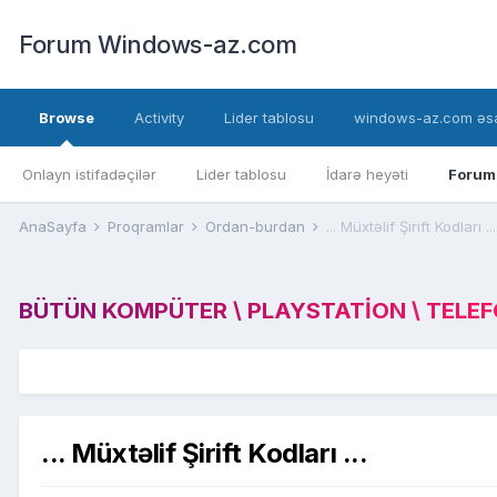
Forum Windows-az.com
Browse
Activity
Lider tablosu
windows-az.com əsa
Onlayn istifadəçilər
Lider tablosu
İdarə heyəti
Forum
AnaSayfa
Proqramlar
Ordan-burdan
... Müxtəlif Şirift Kodları ...
BÜTÜN KOMPÜTER \ PLAYSTATION \ TELEFON
... Müxtəlif Şirift Kodları ...