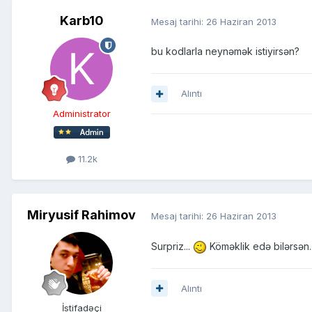
Karb10
Mesaj tarihi:
26 Haziran 2013
bu kodlarla neynəmək istiyirsən?
Alıntı
Administrator
11.2k
Miryusif Rahimov
Mesaj tarihi:
26 Haziran 2013
Surpriz...
Köməklik edə bilərsən.
Alıntı
İstifadəçi