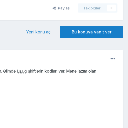
Paylaş
Takipçiler
0
Yeni konu aç
Bu konuya yanıt ver
Əlimdə İ,ş,ı,ğ şiriftlərin kodları var. Mənə lazım olan