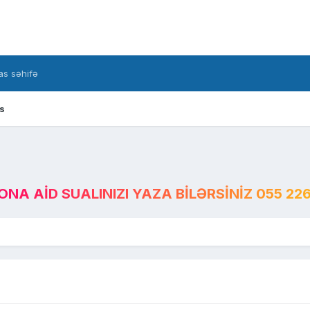
s səhifə
s
A AID SUALINIZI YAZA BILƏRSINIZ 055 226