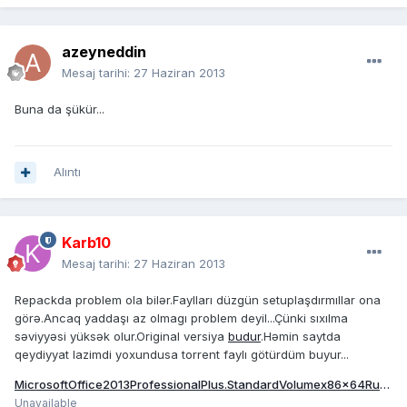
azeyneddin
Mesaj tarihi:
27 Haziran 2013
Buna da şükür...
Alıntı
Karb10
Mesaj tarihi:
27 Haziran 2013
Repackda problem ola bilər.Faylları düzgün setuplaşdırmıllar ona
görə.Ancaq yaddaşı az olmagı problem deyil...Çünki sıxılma
səviyyəsi yüksək olur.Original versiya
budur
.Həmin saytda
qeydiyyat lazimdi yoxundusa torrent faylı götürdüm buyur...
MicrosoftOffice2013ProfessionalPlus.StandardVolumex86x64Russian.torrent
Unavailable