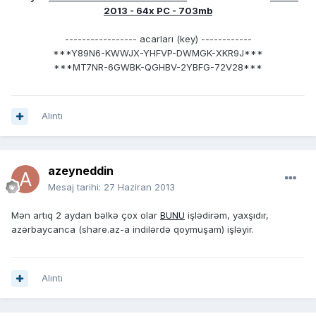
2013 - 64x PC - 703mb
----------------- acarları (key) ------------
***Y89N6-KWWJX-YHFVP-DWMGK-XKR9J***
***MT7NR-6GWBK-QGHBV-2YBFG-72V28***
Alıntı
azeyneddin
Mesaj tarihi:
27 Haziran 2013
Mən artıq 2 aydan bəlkə çox olar
BUNU
işlədirəm, yaxşıdır,
azərbaycanca (share.az-a indilərdə qoymuşam) işləyir.
Alıntı