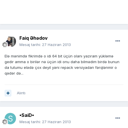
Faiq Əhədov
Mesaj tarihi:
27 Haziran 2013
Elə mənimdə fikrimdə o idi 64 bit üçün olanı yazıram yükləmə
gedir amma o birilər nə üçün idi onu daha bilmədim birdə bunun
da tutumu elədə çox deyil yəni repack versiyadan fərqlənmir o
qədər də...
Alıntı
•SaiD•
Mesaj tarihi:
27 Haziran 2013