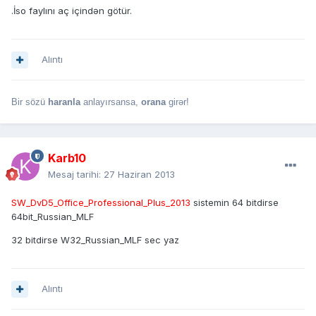
.İso faylını aç içindən götür.
Alıntı
Bir sözü
haranla
anlayırsansa,
orana
girər!
Karb10
Mesaj tarihi:
27 Haziran 2013
SW_DvD5_Office_Professional_Plus_2013
sistemin 64 bitdirse
64bit_Russian_MLF
32 bitdirse W32_Russian_MLF sec yaz
Alıntı