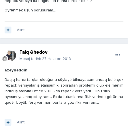
Repack versiya ilə originalda hansı fərqlər olur...?
Öyrənmək üşün soruşuram....
Alıntı
Faiq Əhədov
Mesaj tarihi:
27 Haziran 2013
azeyneddin
Dəqiq hansı fərqlər olduğunu söyləyə bilməyəcəm ancaq belə çox
repack versiyalar işlətmişəm ki sonradan problemli olub elə mənim
indiki işlətdiyim Office 2013 -da repack versiyadı... Onu silib
ayrısını yazmaq istəyirəm... Birdə tutumlarına fikir verində görün nə
qədər böyük fərq var mən bunlara çox fikir verirəm...
Alıntı