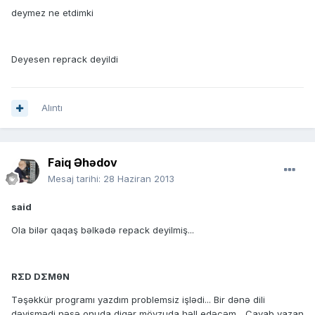
deymez ne etdimki
Deyesen reprack deyildi
Alıntı
Faiq Əhədov
Mesaj tarihi:
28 Haziran 2013
said
Ola bilər qaqaş bəlkədə repack deyilmiş...
RΣD DΣMθN
Təşəkkür programı yazdım problemsiz işlədi... Bir dənə dili
dəyişmədi nəsə onuda digər mövzuda həll edəcəm... Cavab yazan