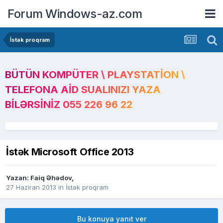
Forum Windows-az.com
İstək proqram
BÜTÜN KOMPÜTER \ PLAYSTATION \
TELEFONA AID SUALINIZI YAZA
BILƏRSINIZ 055 226 96 22
İstək Microsoft Office 2013
Yazan:
Faiq Əhədov
,
27 Haziran 2013
in
İstək proqram
Bu konuya yanıt ver