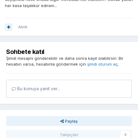
hər kəsə təşəkkür edirəm...
Alıntı
Sohbete katıl
Şimdi mesajını gönderebilir ve daha sonra kayıt olabilirsin. Bir
hesabın varsa, hesabınla göndermek için
şimdi oturum aç
.
Bu konuya yanıt ver...
Paylaş
Takipçiler
0