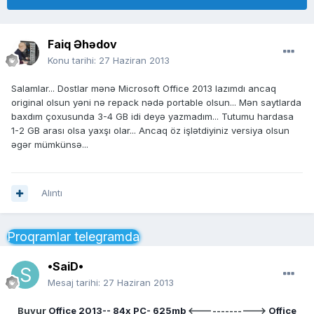
Faiq Əhədov
Konu tarihi:
27 Haziran 2013
Salamlar... Dostlar mənə Microsoft Office 2013 lazımdı ancaq
original olsun yəni nə repack nədə portable olsun... Mən saytlarda
baxdım çoxusunda 3-4 GB idi deyə yazmadım... Tutumu hardasa
1-2 GB arası olsa yaxşı olar... Ancaq öz işlətdiyiniz versiya olsun
əgər mümkünsə...
Alıntı
Proqramlar telegramda
•SaiD•
Mesaj tarihi:
27 Haziran 2013
Buyur
Office 2013-- 84x PC- 625mb
<------------->
Office