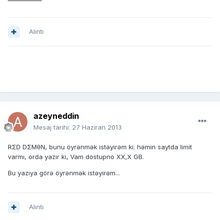
Alıntı
azeyneddin
Mesaj tarihi:
27 Haziran 2013
RΣD DΣMθN, bunu öyrənmək istəyirəm ki. həmin saytda limit
varmı, orda yazır ki, Vam dostupno XX,X GB.
Bu yazıya görə öyrənmək istəyirəm...
Alıntı