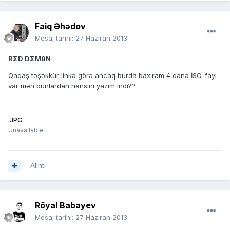
Faiq Əhədov
Mesaj tarihi:
27 Haziran 2013
RΣD DΣMθN
Qaqaş təşəkkür linkə görə ancaq burda baxıram 4 dənə İSO. fayl
var mən bunlardan hansını yazım indi??
.JPG
Unavailable
Alıntı
Röyal Babayev
Mesaj tarihi:
27 Haziran 2013