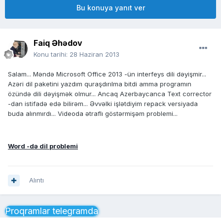
Bu konuya yanıt ver
Faiq Əhədov
Konu tarihi:
28 Haziran 2013
Salam... Məndə Microsoft Office 2013 -ün interfeys dili dəyişmir...
Azəri dil paketini yazdım quraşdırılma bitdi amma programın
özündə dili dəyişmək olmur... Ancaq Azerbaycanca Text corrector
-dan istifadə edə bilirəm... Əvvəlki işlətdiyim repack versiyada
buda alınmırdı... Videoda ətraflı göstərmişəm problemi...
Word -də dil problemi
Alıntı
Proqramlar telegramda