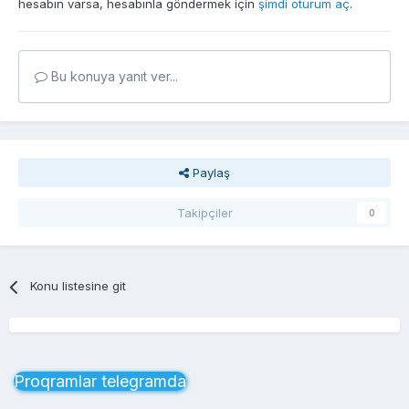
hesabın varsa, hesabınla göndermek için
şimdi oturum aç
.
Bu konuya yanıt ver...
Paylaş
Takipçiler
0
Konu listesine git
Proqramlar telegramda