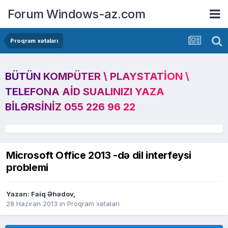
Forum Windows-az.com
Proqram xətaları
BÜTÜN KOMPÜTER \ PLAYSTATION \
TELEFONA AID SUALINIZI YAZA
BILƏRSINIZ 055 226 96 22
Microsoft Office 2013 -də dil interfeysi
problemi
Yazan:
Faiq Əhədov
,
28 Haziran 2013
in
Proqram xətaları