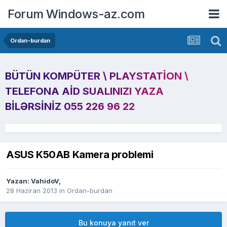
Forum Windows-az.com
Ordan-burdan
BÜTÜN KOMPÜTER \ PLAYSTATION \
TELEFONA AID SUALINIZI YAZA
BILƏRSINIZ 055 226 96 22
ASUS K50AB Kamera problemi
Yazan:
VahidoV
,
28 Haziran 2013
in
Ordan-burdan
Bu konuya yanıt ver