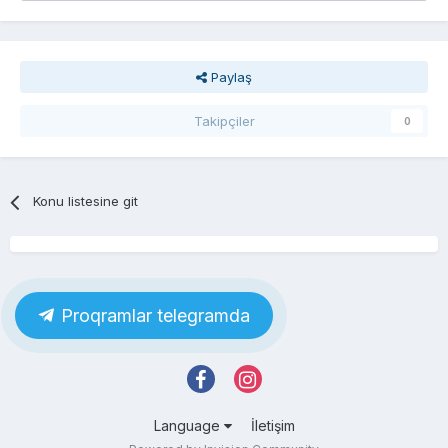
Paylaş
Takipçiler
0
Konu listesine git
Proqramlar telegramda
Language
İletişim