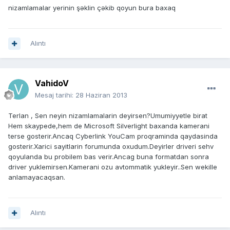
nizamlamalar yerinin şəklin çəkib qoyun bura baxaq
Alıntı
VahidoV
Mesaj tarihi:
28 Haziran 2013
Terlan , Sen neyin nizamlamalarin deyirsen?Umumiyyetle birat
Hem skaypede,hem de Microsoft Silverlight baxanda kamerani
terse gosterir.Ancaq Cyberlink YouCam proqraminda qaydasinda
gosterir.Xarici sayitlarin forumunda oxudum.Deyirler driveri sehv
qoyulanda bu probilem bas verir.Ancag buna formatdan sonra
driver yuklemirsen.Kamerani ozu avtommatik yukleyir..Sen wekille
anlamayacaqsan.
Alıntı