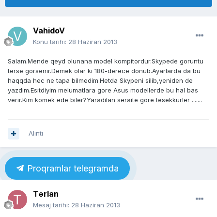
VahidoV
Konu tarihi:
28 Haziran 2013
Salam.Mende qeyd olunana model kompitordur.Skypede goruntu
terse gorsenir.Demek olar ki 180-derece donub.Ayarlarda da bu
haqqda hec ne tapa bilmedim.Hetda Skypeni silib,yeniden de
yazdim.Esitdiyim melumatlara gore Asus modellerde bu hal bas
verir.Kim komek ede biler?Yaradilan seraite gore tesekkurler .......
Alıntı
Proqramlar telegramda
Tərlan
Mesaj tarihi:
28 Haziran 2013