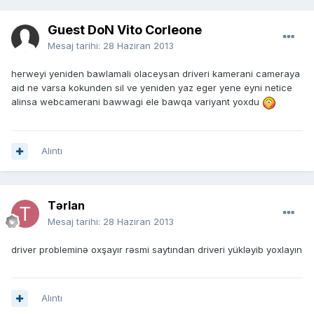
Guest DoN Vito Corleone
Mesaj tarihi:
28 Haziran 2013
herweyi yeniden bawlamali olaceysan driveri kamerani cameraya
aid ne varsa kokunden sil ve yeniden yaz eger yene eyni netice
alinsa webcamerani bawwagi ele bawqa variyant yoxdu
Alıntı
Tərlan
Mesaj tarihi:
28 Haziran 2013
driver probleminə oxşayır rəsmi saytından driveri yükləyib yoxlayın
Alıntı