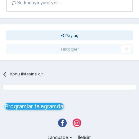
Bu konuya yanıt ver...
Paylaş
Takipçiler
0
Konu listesine git
Proqramlar telegramda
Language
İletişim