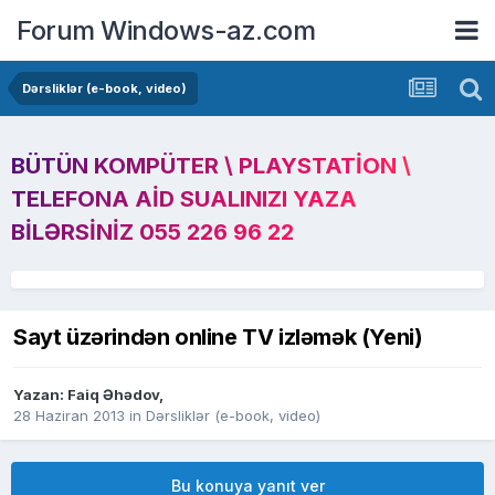
Forum Windows-az.com
Dərsliklər (e-book, video)
BÜTÜN KOMPÜTER \ PLAYSTATION \
TELEFONA AID SUALINIZI YAZA
BILƏRSINIZ 055 226 96 22
Sayt üzərindən online TV izləmək (Yeni)
Yazan:
Faiq Əhədov
,
28 Haziran 2013
in
Dərsliklər (e-book, video)
Bu konuya yanıt ver