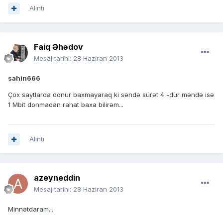
Alıntı
Faiq Əhədov
Mesaj tarihi:
28 Haziran 2013
sahin666
Çox saytlarda donur baxmayaraq ki səndə sürət 4 -dür məndə isə
1 Mbit donmadan rahat baxa bilirəm...
Alıntı
azeyneddin
Mesaj tarihi:
28 Haziran 2013
Minnətdaram...