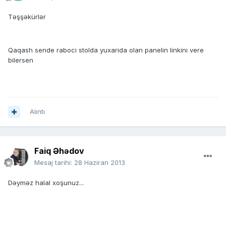
Təşşəkürlər
Qaqash sende raboci stolda yuxarida olan panelin linkini vere
bilersen
Alıntı
Faiq Əhədov
Mesaj tarihi:
28 Haziran 2013
Dəyməz halal xoşunuz...