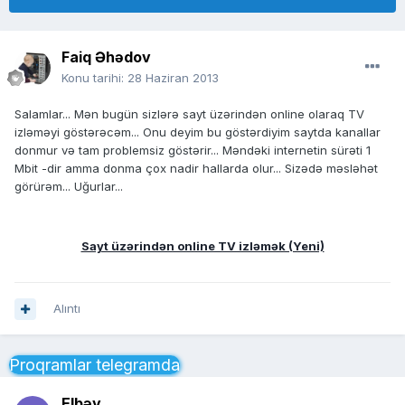
Faiq Əhədov
Konu tarihi:
28 Haziran 2013
Salamlar... Mən bugün sizlərə sayt üzərindən online olaraq TV
izləməyi göstərəcəm... Onu deyim bu göstərdiyim saytda kanallar
donmur və tam problemsiz göstərir... Məndəki internetin sürəti 1
Mbit -dir amma donma çox nadir hallarda olur... Sizədə məsləhət
görürəm... Uğurlar...
Sayt üzərindən online TV izləmək (Yeni)
Alıntı
Proqramlar telegramda
Elbəy