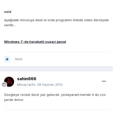
said
aşağıdakı mövzuya daxil ol orda programın linkidə video dərsliyidə
verilib...
Windows 7-də hərəkətli yuxarı panel
Alıntı
sahin666
Mesaj tarihi:
28 Haziran 2013
Googleye rocket dock yaz gelecek. yoxlayaram.mende 4 du cox
yerde donur