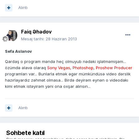
Alıntı
Faiq Əhədov
Mesaj tarihi:
28 Haziran 2013
Sefa Aslanov
Qardaş o program məndə heç olmuyub nədəki işlətməmişəm...
özümdə əlavə olaraq
Sony Vegas
,
Photoshop
,
Proshow Producer
programları var... Bunlarla etmək əgər mümkündüsə video dərslik
hazırlayardız zəhmət olmasa... Birdə deyirəm eynən o videodakı
kimi etmək istəyirəm yəni ona oxşar alınsın...
Alıntı
Sohbete katıl