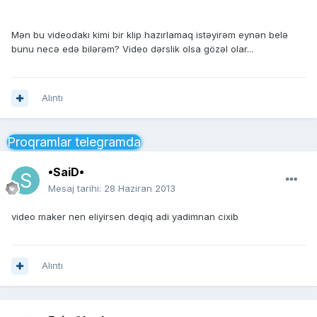
Mən bu videodakı kimi bir klip hazırlamaq istəyirəm eynən belə
bunu necə edə bilərəm? Video dərslik olsa gözəl olar...
Alıntı
Proqramlar telegramda
•SaiD•
Mesaj tarihi:
28 Haziran 2013
video maker nen eliyirsen deqiq adi yadimnan cixib
Alıntı