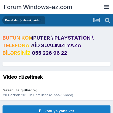
Forum Windows-az.com
Dərsliklər (e-book, video)
BÜTÜN KOMPÜTER \ PLAYSTATION \
TELEFONA AID SUALINIZI YAZA
BILƏRSINIZ 055 226 96 22
Video düzəltmək
Yazan:
Faiq Əhədov
,
28 Haziran 2013
in
Dərsliklər (e-book, video)
Bu konuya yanıt ver