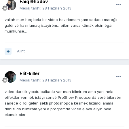
Faiq Əhədov
Mesaj tarihi:
28 Haziran 2013
vallah mən heç belə bir video hazırlamamışam sadəcə marağlı
gəldi və hazırlamaq istəyirəm... bilən varsa kömək etsin əgər
mümkünsə...
Alıntı
Elit-killer
Mesaj tarihi:
28 Haziran 2013
video dərslik yoxdu bəlkədə var mən bilmirəm ama yəni helə
effektlər vermək istəyirsənsə ProShow Producerdə verə bilərsən
sadəcə o 1ci gələn şəkli photoshopda kəsmək lazımdı amma
dənizi də bilmirəm yəni o proqramda video əlavə eliyib belə
eləmək olar