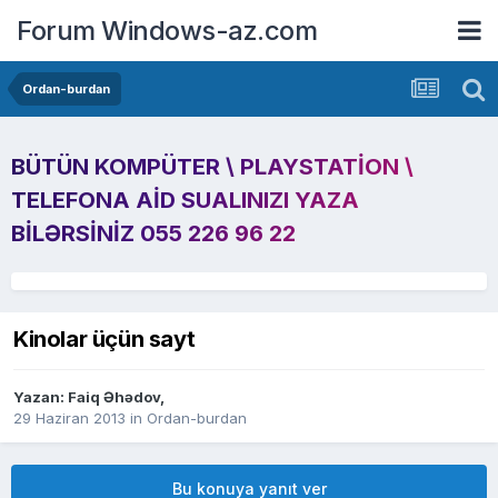
Forum Windows-az.com
Ordan-burdan
BÜTÜN KOMPÜTER \ PLAYSTATION \
TELEFONA AID SUALINIZI YAZA
BILƏRSINIZ 055 226 96 22
Kinolar üçün sayt
Yazan:
Faiq Əhədov
,
29 Haziran 2013
in
Ordan-burdan
Bu konuya yanıt ver