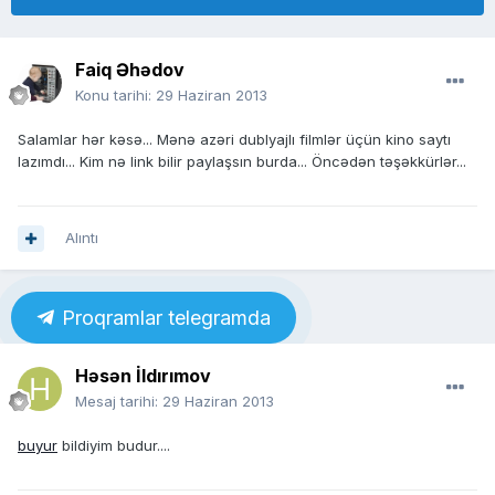
Faiq Əhədov
Konu tarihi:
29 Haziran 2013
Salamlar hər kəsə... Mənə azəri dublyajlı filmlər üçün kino saytı
lazımdı... Kim nə link bilir paylaşsın burda... Öncədən təşəkkürlər...
Alıntı
Proqramlar telegramda
Həsən İldırımov
Mesaj tarihi:
29 Haziran 2013
buyur
bildiyim budur....