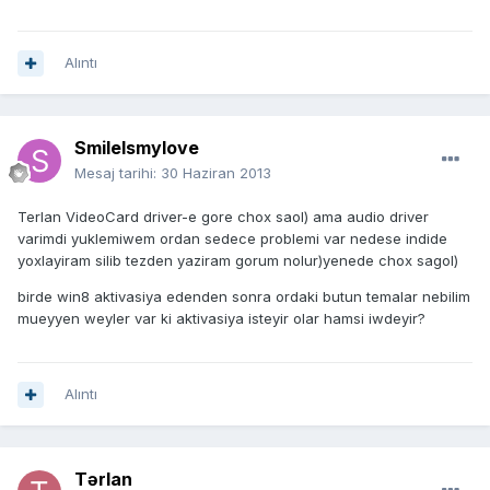
Alıntı
SmileIsmylove
Mesaj tarihi:
30 Haziran 2013
Terlan VideoCard driver-e gore chox saol) ama audio driver
varimdi yuklemiwem ordan sedece problemi var nedese indide
yoxlayiram silib tezden yaziram gorum nolur)yenede chox sagol)
birde win8 aktivasiya edenden sonra ordaki butun temalar nebilim
mueyyen weyler var ki aktivasiya isteyir olar hamsi iwdeyir?
Alıntı
Tərlan