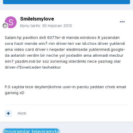
SmileIsmylove
Konu tarihi:
30 Haziran 2013
Salam.hp pavillion dv6 6077er-di mende.windows 8 yazandan
sora hazir mende win7-nin driver-leri var idi.chox driver yuklendi
ama video card driver-i neqeder eledimsede yuklenmedi.google-
da axtarish verdim bir neche yol yoxladim ama alinmadi mecbur
win7 yazdim.indi bir soz sorwmag isterdimki nece yazmag olar
driver-i?Evvelceden teshekkur
P.S saytda teze deyilem)kohne user-in parolu yaddan chixb email
gariwig xD
Alıntı
Proqramlar telegramda