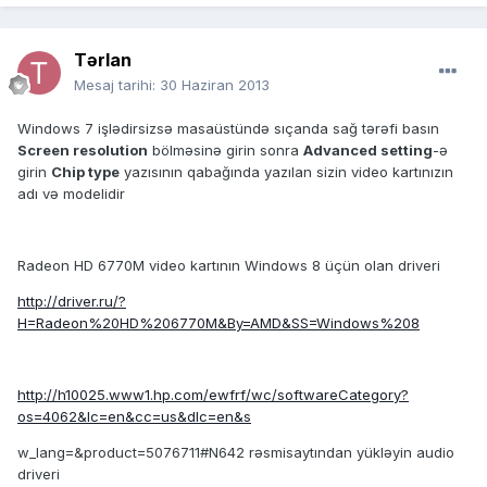
Tərlan
Mesaj tarihi:
30 Haziran 2013
Windows 7 işlədirsizsə masaüstündə sıçanda sağ tərəfi basın
Screen resolution
bölməsinə girin sonra
Advanced setting
-ə
girin
Chip type
yazısının qabağında yazılan sizin video kartınızın
adı və modelidir
Radeon HD 6770M video kartının Windows 8 üçün olan driveri
http://driver.ru/?
H=Radeon%20HD%206770M&By=AMD&SS=Windows%208
http://h10025.www1.hp.com/ewfrf/wc/softwareCategory?
os=4062&lc=en&cc=us&dlc=en&s
w_lang=&product=5076711#N642 rəsmisaytından yükləyin audio
driveri