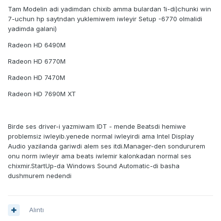
Tam Modelin adi yadimdan chixib amma bulardan 1i-di)chunki win
7-uchun hp saytndan yuklemiwem iwleyir Setup -6770 olmalidi
yadimda galani)
Radeon HD 6490M
Radeon HD 6770M
Radeon HD 7470M
Radeon HD 7690M XT
Birde ses driver-i yazmiwam IDT - mende Beatsdi hemiwe
problemsiz iwleyib.yenede normal iwleyirdi ama Intel Display
Audio yazilanda gariwdi alem ses itdi.Manager-den sondururem
onu norm iwleyir ama beats iwlemir kalonkadan normal ses
chixmir.StartUp-da Windows Sound Automatic-di basha
dushmurem nedendi
Alıntı