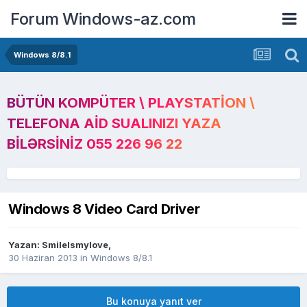
Forum Windows-az.com
Windows 8/8.1
BÜTÜN KOMPÜTER \ PLAYSTATION \
TELEFONA AID SUALINIZI YAZA
BILƏRSINIZ 055 226 96 22
Windows 8 Video Card Driver
Yazan:
SmileIsmylove
,
30 Haziran 2013
in
Windows 8/8.1
Bu konuya yanıt ver