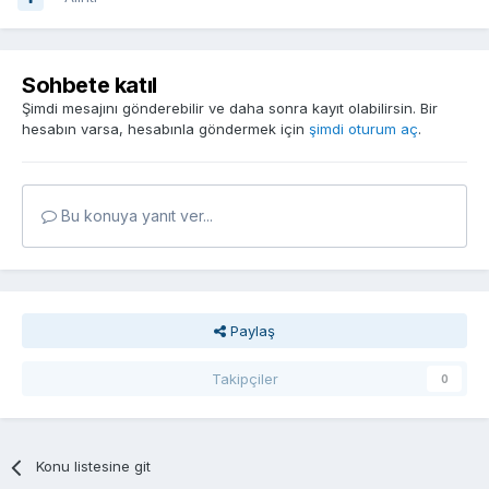
Sohbete katıl
Şimdi mesajını gönderebilir ve daha sonra kayıt olabilirsin. Bir
hesabın varsa, hesabınla göndermek için
şimdi oturum aç
.
Bu konuya yanıt ver...
Paylaş
Takipçiler
0
Konu listesine git