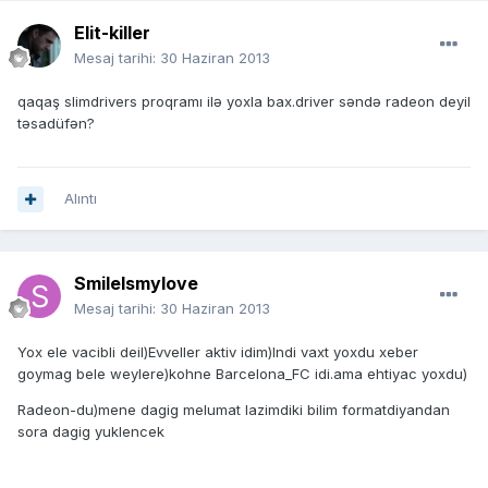
Elit-killer
Mesaj tarihi:
30 Haziran 2013
qaqaş slimdrivers proqramı ilə yoxla bax.driver səndə radeon deyil
təsadüfən?
Alıntı
SmileIsmylove
Mesaj tarihi:
30 Haziran 2013
Yox ele vacibli deil)Evveller aktiv idim)Indi vaxt yoxdu xeber
goymag bele weylere)kohne Barcelona_FC idi.ama ehtiyac yoxdu)
Radeon-du)mene dagig melumat lazimdiki bilim formatdiyandan
sora dagig yuklencek