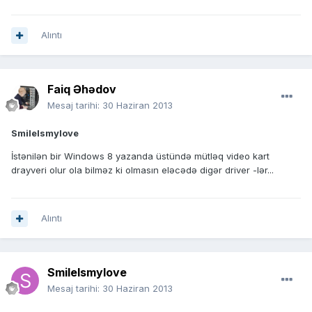
Alıntı
Faiq Əhədov
Mesaj tarihi:
30 Haziran 2013
SmileIsmylove
İstənilən bir Windows 8 yazanda üstündə mütləq video kart
drayveri olur ola bilməz ki olmasın eləcədə digər driver -lər...
Alıntı
SmileIsmylove
Mesaj tarihi:
30 Haziran 2013