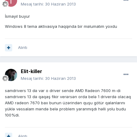
Mesaj tarihi:
30 Haziran 2013
İsmayıl buyur
Windows 8 tema aktivasiya haqqında bir məlumatım yoxdu
Alıntı
Elit-killer
Mesaj tarihi:
30 Haziran 2013
samdrivers 13 də var o driver sende AMD Radeon 7600 m-di
samdrivers 13 də qaqaş fikir verərsən orda belə 1 driverdə olacaq
AMD radeon 7670 bax bunun üzərindən quşu götür qalanlarını
yüklə vəssalam məndə belə problem yaranmışdı həlli yolu budu
100%di.
Alıntı