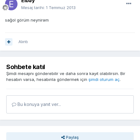
Elbəy
Mesaj tarihi:
1 Temmuz 2013
sağol görüm neynirəm
Alıntı
Sohbete katıl
Şimdi mesajını gönderebilir ve daha sonra kayıt olabilirsin. Bir
hesabın varsa, hesabınla göndermek için
şimdi oturum aç
.
Bu konuya yanıt ver...
Paylaş