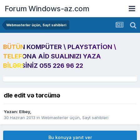
Forum Windows-az.com
Webmasterlər üçün, Sayt sahibləri
BÜTÜN KOMPÜTER \ PLAYSTATION \
TELEFONA AID SUALINIZI YAZA
BILƏRSINIZ 055 226 96 22
dle edit və tərcümə
Yazan:
Elbəy
,
30 Haziran 2013
in
Webmasterlər üçün, Sayt sahibləri
Bu konuya yanıt ver