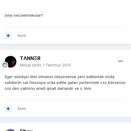
belə necəetməkolar?
Alıntı
TΛNNΞЯ
Mesaj tarihi:
1 Temmuz 2013
Eger istediyin kimi olmasini isteyirsense yeni editlemek onda
sekilleriin sal fotosopa orda editle qalan yerllerinide css bilirsense
css den sablonu enelt qisalt darlasdir ve s. kimi
Alıntı