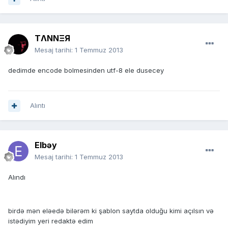
TΛNNΞЯ
Mesaj tarihi:
1 Temmuz 2013
dedimde encode bolmesinden utf-8 ele dusecey
Alıntı
Elbəy
Mesaj tarihi:
1 Temmuz 2013
Alındı
birdə mən eləedə bilərəm ki şablon saytda olduğu kimi açılsın və
istədiyim yeri redaktə edim