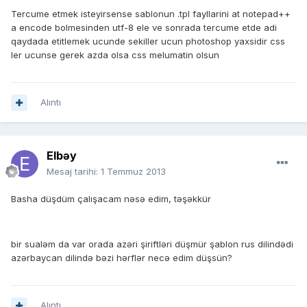
Tercume etmek isteyirsense sablonun .tpl fayllarini at notepad++
a encode bolmesinden utf-8 ele ve sonrada tercume etde adi
qaydada etitlemek ucunde sekiller ucun photoshop yaxsidir css
ler ucunse gerek azda olsa css melumatin olsun
Alıntı
Elbəy
Mesaj tarihi:
1 Temmuz 2013
Basha düşdüm çalışacam nəsə edim, təşəkkür
bir sualəm da var orada azəri şiriftləri düşmür şablon rus dilindədi
azərbaycan dilində bəzi hərflər necə edim düşsün?
Alıntı