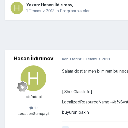
Yazan:
Həsən İldırımov
,
1 Temmuz 2013
in
Proqram xətaları
Həsən İldırımov
Konu tarihi:
1 Temmuz 2013
Salam dostlar mən bilmirəm bu necə 
[.ShellClassInfo]
İstifadəçi
LocalizedResourceName=@%System
1k
buyurun baxın
Location
Sumqayit