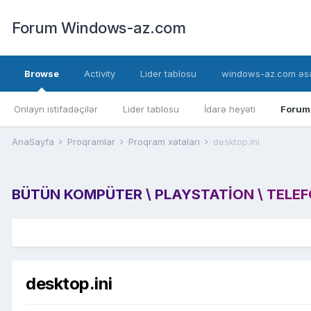
Forum Windows-az.com
Browse
Activity
Lider tablosu
windows-az.com əsa
Onlayn istifadəçilər
Lider tablosu
İdarə heyəti
Forum
AnaSayfa
Proqramlar
Proqram xətaları
desktop.ini
BÜTÜN KOMPÜTER \ PLAYSTATION \ TELEFON
desktop.ini