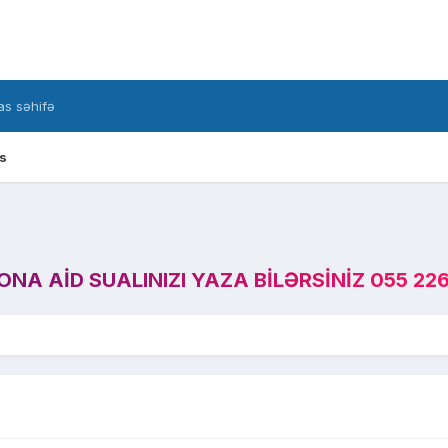
s səhifə
s
A AID SUALINIZI YAZA BILƏRSINIZ 055 226