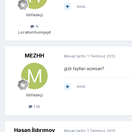
Alıntı
İstifadəçi
1k
Location
Sumqayit
MEZHH
Mesaj tarihi:
1 Temmuz 2013
gizli faylları açmısan?
Alıntı
İstifadəçi
1.9k
Həsən İldırımov
Mesaj tarihi:
1 Temmuz 2013