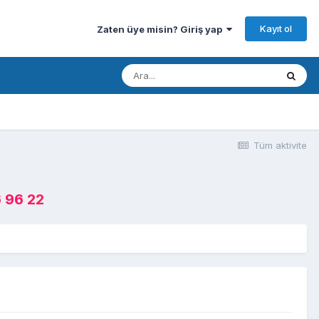
Kayıt ol
Zaten üye misin? Giriş yap
Tüm aktivite
 96 22