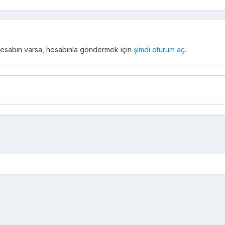
r hesabın varsa, hesabınla göndermek için
şimdi oturum aç
.