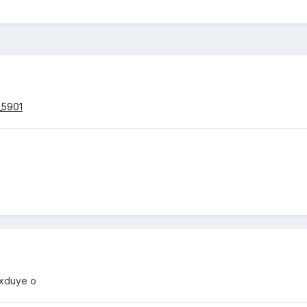
_5901
oxduye o