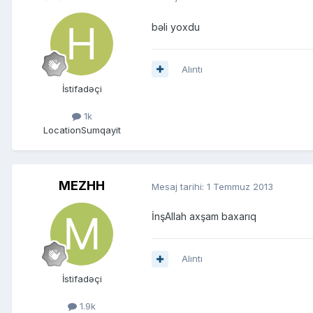
bəli yoxdu
Alıntı
İstifadəçi
1k
Location
Sumqayit
MEZHH
Mesaj tarihi:
1 Temmuz 2013
İnşAllah axşam baxarıq
Alıntı
İstifadəçi
1.9k