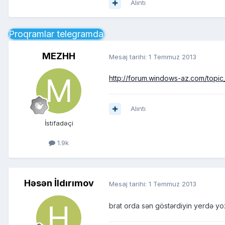
Alıntı
Proqramlar telegramda
MEZHH
Mesaj tarihi:
1 Temmuz 2013
http://forum.windows-az.com/topic
Alıntı
İstifadəçi
1.9k
Həsən İldırımov
Mesaj tarihi:
1 Temmuz 2013
brat orda sən göstərdiyin yerdə y