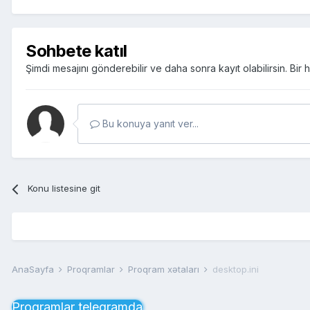
Sohbete katıl
Şimdi mesajını gönderebilir ve daha sonra kayıt olabilirsin. Bi
Bu konuya yanıt ver...
Konu listesine git
AnaSayfa
Proqramlar
Proqram xətaları
desktop.ini
Proqramlar telegramda