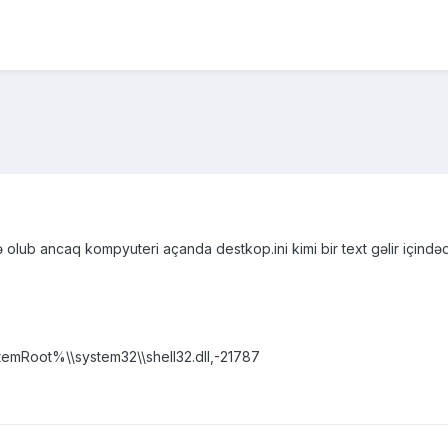
olub ancaq kompyuteri açanda destkop.ini kimi bir text gəlir içindəd
Root%\\system32\\shell32.dll,-21787