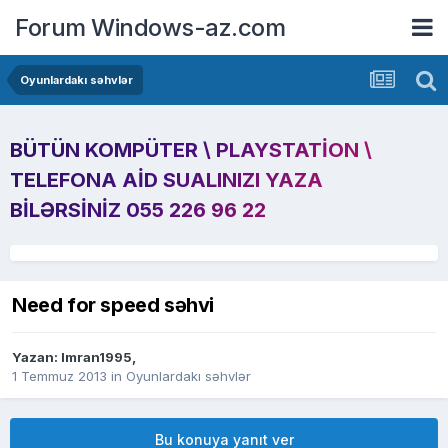
Forum Windows-az.com
Oyunlardakı səhvlər
BÜTÜN KOMPÜTER \ PLAYSTATION \
TELEFONA AID SUALINIZI YAZA
BILƏRSINIZ 055 226 96 22
Need for speed səhvi
Yazan:
Imran1995
,
1 Temmuz 2013
in
Oyunlardakı səhvlər
Bu konuya yanıt ver