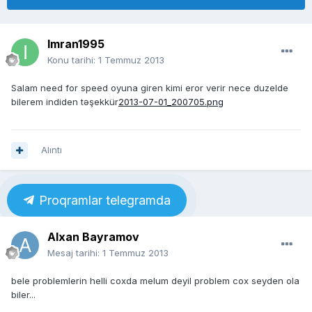
Imran1995
Konu tarihi:
1 Temmuz 2013
Salam need for speed oyuna giren kimi eror verir nece duzelde
bilerem indiden təşekkür
2013-07-01_200705.png
Alıntı
Proqramlar telegramda
Alxan Bayramov
Mesaj tarihi:
1 Temmuz 2013
bele problemlerin helli coxda melum deyil problem cox seyden ola
biler...