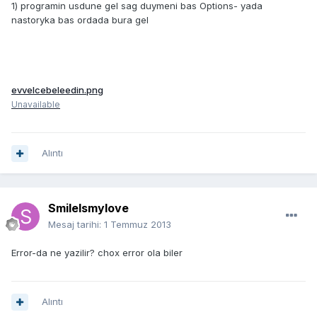
1) programin usdune gel sag duymeni bas Options- yada
nastoryka bas ordada bura gel
evvelcebeleedin.png
Unavailable
Alıntı
SmileIsmylove
Mesaj tarihi:
1 Temmuz 2013
Error-da ne yazilir? chox error ola biler
Alıntı