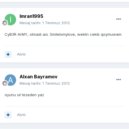
Imran1995
Mesaj tarihi:
1 Temmuz 2013
CyB3R ArMY, olmadi axi. SmileIsmylove, weklin cekib qoymuwam
Alıntı
Alxan Bayramov
Mesaj tarihi:
1 Temmuz 2013
oyunu sil tezeden yaz
Alıntı