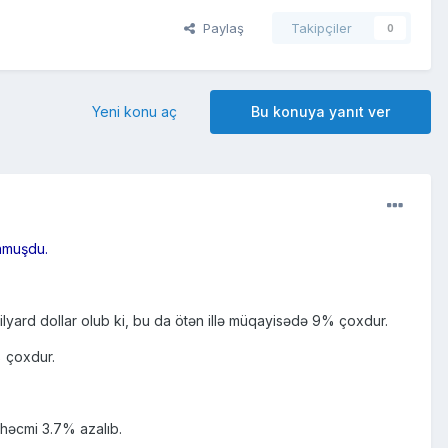
Paylaş
Takipçiler
0
Yeni konu aç
Bu konuya yanıt ver
unmuşdu.
milyard dollar olub ki, bu da ötən illə müqayisədə 9% çoxdur.
% çoxdur.
 həcmi 3.7% azalıb.