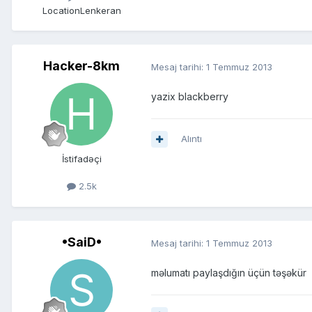
Location
Lenkeran
Hacker-8km
Mesaj tarihi:
1 Temmuz 2013
yazix blackberry
Alıntı
İstifadəçi
2.5k
•SaiD•
Mesaj tarihi:
1 Temmuz 2013
məlumatı paylaşdığın üçün təşəkür