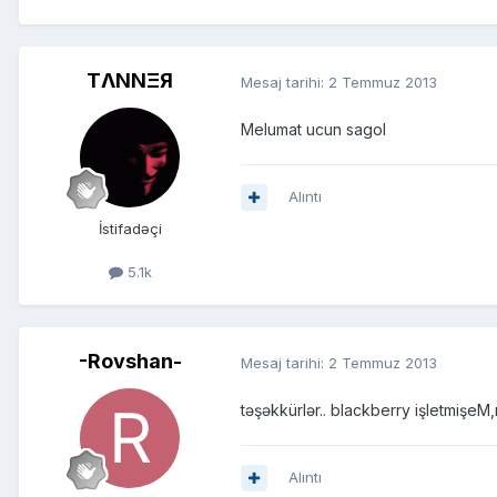
TΛNNΞЯ
Mesaj tarihi:
2 Temmuz 2013
Melumat ucun sagol
Alıntı
İstifadəçi
5.1k
-Rovshan-
Mesaj tarihi:
2 Temmuz 2013
təşəkkürlər.. blackberry işletmişe
Alıntı