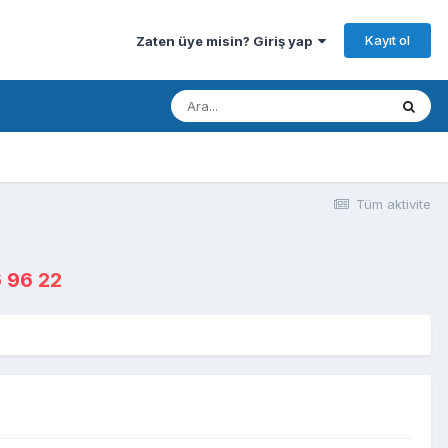
Kayıt ol
Zaten üye misin? Giriş yap
Tüm aktivite
 96 22