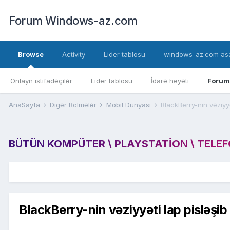
Forum Windows-az.com
Browse
Activity
Lider tablosu
windows-az.com əsa
Onlayn istifadəçilər
Lider tablosu
İdarə heyəti
Forum
AnaSayfa
Digər Bölmələr
Mobil Dünyası
BlackBerry-nin vəziyyə
BÜTÜN KOMPÜTER \ PLAYSTATION \ TELEFON
BlackBerry-nin vəziyyəti lap pisləşib