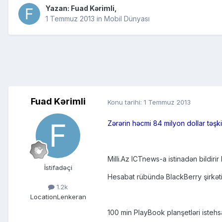
Yazan:
Fuad Kərimli
,
1 Temmuz 2013
in
Mobil Dünyası
Fuad Kərimli
Konu tarihi:
1 Temmuz 2013
Zərərin həcmi 84 milyon dollar təşk
Milli.Az ICTnews-a istinadən bildiri
İstifadəçi
Hesabat rübündə BlackBerry şirkəti
1.2k
Location
Lenkeran
100 min PlayBook planşetləri istehs