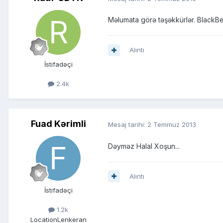
Məlumata görə təşəkkürlər. BlackB
Alıntı
İstifadəçi
2.4k
Fuad Kərimli
Mesaj tarihi:
2 Temmuz 2013
Dəyməz Halal Xoşun...
Alıntı
İstifadəçi
1.2k
Location
Lenkeran