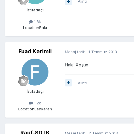
Alıntı
İstifadəçi
1.8k
Location
Bakı
Fuad Kərimli
Mesaj tarihi:
1 Temmuz 2013
Halal Xoşun
Alıntı
İstifadəçi
1.2k
Location
Lenkeran
Rauf-SDTK
Mesaj tarihi:
2 Temmuz 2013