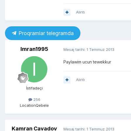
Alıntı
Proqramlar telegramda
Imran1995
Mesaj tarihi:
1 Temmuz 2013
Paylawim ucun tewekkur
Alıntı
İstifadəçi
256
Location
Qebele
Kamran Cavadov
Mesaj tarihi:
1 Temmuz 2013