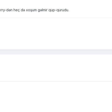
erry-dən heç də xoşum gəlmir qup-qurudu.