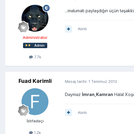
...məlumatı paylaşdığın üçün təşəkkür
Alıntı
Administrator
7.7k
Fuad Kərimli
Mesaj tarihi:
1 Temmuz 2013
Dəyməz
İmran,Kamran
Halal Xoş
Alıntı
İstifadəçi
1.2k