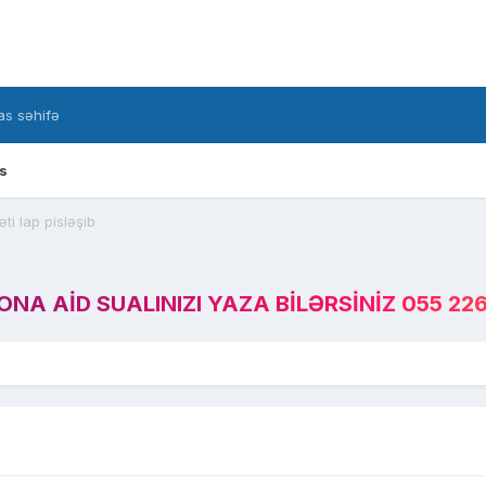
s səhifə
s
ti lap pisləşib
A AID SUALINIZI YAZA BILƏRSINIZ 055 226