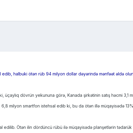
il edib, halbuki ötən rüb 94 milyon dollar dəyərində mənfəət əldə ol
r ki, üçaylıq dövrün yekununa görə, Kanada şirkətinin satış həcmi 3,1 
 6,8 milyon smartfon istehsal edib ki, bu da ötən illə müqayisədə 13
al edilib. Ötən ilin dördüncü rübü ilə müqayisədə planşetlərin tədarük