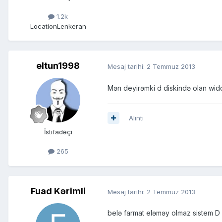
1.2k
Location
Lenkeran
eltun1998
Mesaj tarihi:
2 Temmuz 2013
Mən deyirəmki d diskində olan wid
Alıntı
İstifadəçi
265
Fuad Kərimli
Mesaj tarihi:
2 Temmuz 2013
belə farmat eləməy olmaz sistem D