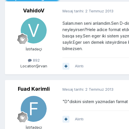
VahidoV
Mesaj tarihi:
2 Temmuz 2013
Salam.men seni anlamdim.Sen D-dis
neyleyirsen?Hele adice format etde
basqa sey.Sen eger iki sistem yazma
saylir.Eger sen demek isteyirdins
bilmezsen.
İstifadəçi
892
Location
Şirvan
Alıntı
Fuad Kərimli
Mesaj tarihi:
2 Temmuz 2013
"D"diskini sistem yazmadan farmat 
Alıntı
İstifadəçi