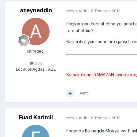
azeyneddin
Mesaj tarihi:
2 Temmuz 2013
Flaşkartdan Format etmə yollarını b
format etdim?!...
Başım itirdiyim sənədlərə qarışdı, o
İstifadəçi
______________________________________
306
Location
Ağdaş . AZE
Kömək edəni RAMAZAN ayında xoş ar
Alıntı
Fuad Kərimli
Mesaj tarihi:
2 Temmuz 2013
Forumda Bu haqda Movzu var
Flas