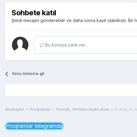
Sohbete katıl
Şimdi mesajını gönderebilir ve daha sonra kayıt olabilirsin. Bi
Bu konuya yanıt ver...
Konu listesine git
AnaSayfa
Proqramlar
Format, Yenidən təşkil etmə
D diski ilə 
Proqramlar telegramda