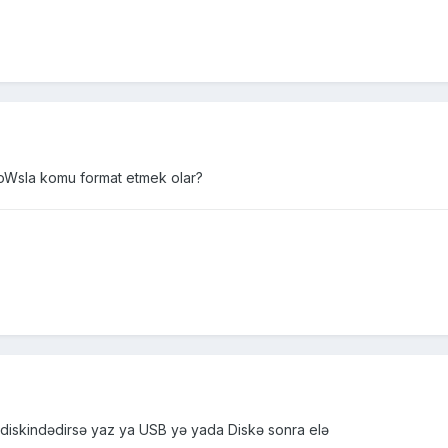
oWsla komu format etmek olar?
 diskindədirsə yaz ya USB yə yada Diskə sonra elə