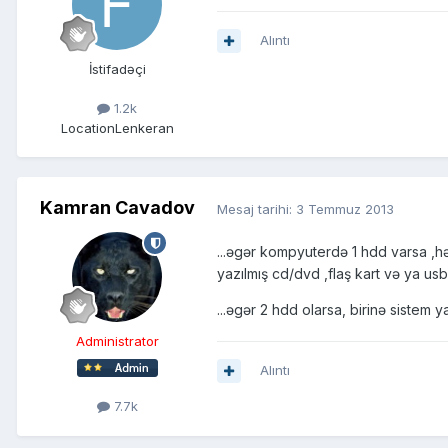
Alıntı
İstifadəçi
1.2k
Location
Lenkeran
Kamran Cavadov
Mesaj tarihi:
3 Temmuz 2013
...əgər kompyuterdə 1 hdd varsa ,h
yazılmış cd/dvd ,flaş kart və ya usb
...əgər 2 hdd olarsa, birinə sistem y
Administrator
Alıntı
7.7k