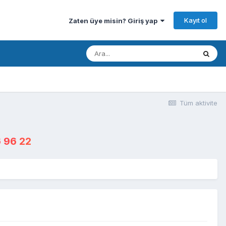
Kayıt ol
Zaten üye misin? Giriş yap
Tüm aktivite
 96 22