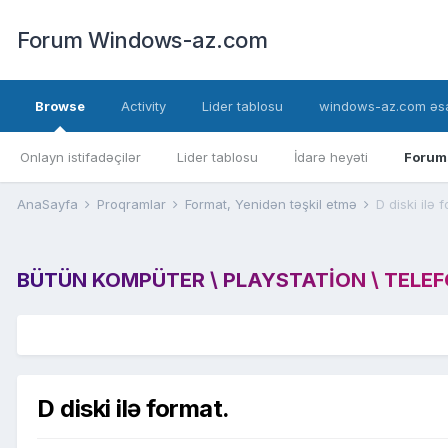
Forum Windows-az.com
Browse
Activity
Lider tablosu
windows-az.com əsa
Onlayn istifadəçilər
Lider tablosu
İdarə heyəti
Forum
AnaSayfa
Proqramlar
Format, Yenidən təşkil etmə
D diski ilə 
BÜTÜN KOMPÜTER \ PLAYSTATION \ TELEFON
D diski ilə format.