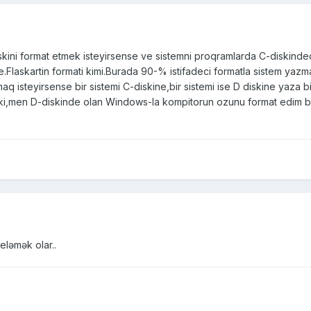
kini format etmek isteyirsense ve sistemni proqramlarda C-diskind
.Flaskartin formati kimi.Burada 90-% istifadeci formatla sistem yaz
q isteyirsense bir sistemi C-diskine,bir sistemi ise D diskine yaza b
e ki,men D-diskinde olan Windows-la kompitorun ozunu format edim 
eləmək olar..