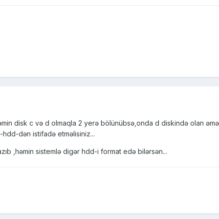
əmin disk c və d olmaqla 2 yerə bölünübsə,onda d diskində olan əməli
-hdd-dən istifadə etməlisiniz...
azıb ,həmin sistemlə digər hdd-i format edə bilərsən...