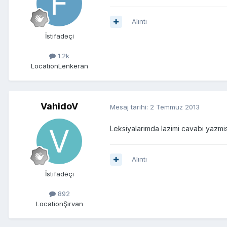
Alıntı
İstifadəçi
1.2k
Location
Lenkeran
VahidoV
Mesaj tarihi:
2 Temmuz 2013
Leksiyalarimda lazimi cavabi yazm
Alıntı
İstifadəçi
892
Location
Şirvan