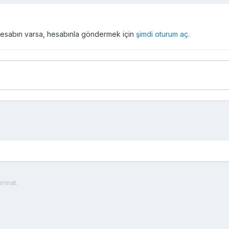
r hesabın varsa, hesabınla göndermek için
şimdi oturum aç
.
format.