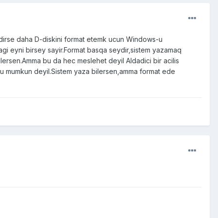
edirse daha D-diskini format etemk ucun Windows-u
magi eyni birsey sayir.Format basqa seydir,sistem yazamaq
ilersen.Amma bu da hec meslehet deyil Aldadici bir acilis
bu mumkun deyil.Sistem yaza bilersen,amma format ede