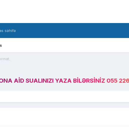
s səhifə
s
format.
A AID SUALINIZI YAZA BILƏRSINIZ 055 226