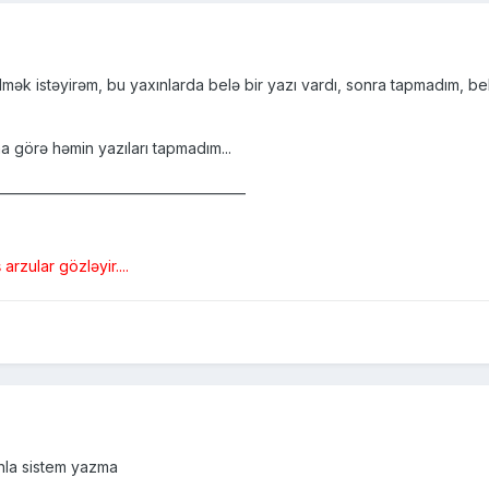
ilmək istəyirəm, bu yaxınlarda belə bir yazı vardı, sonra tapmadım, be
na görə həmin yazıları tapmadım...
______________________________________
zular gözləyir....
hla sistem yazma