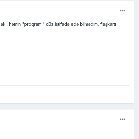
ləki, həmin "proqramı" düz istifadə edə bilmədim, flaşkartı