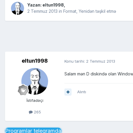
Yazan:
eltun1998
,
2 Temmuz 2013
in
Format, Yenidən təşkil etmə
eltun1998
Konu tarihi:
2 Temmuz 2013
Salam mən D diskində olan Windows
Alıntı
İstifadəçi
265
Proqramlar telegramda