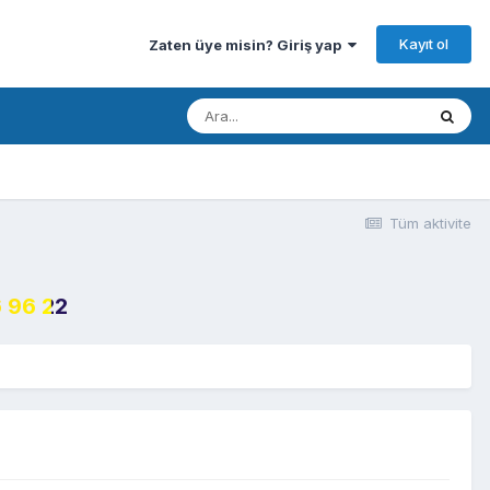
Kayıt ol
Zaten üye misin? Giriş yap
Tüm aktivite
 96 22