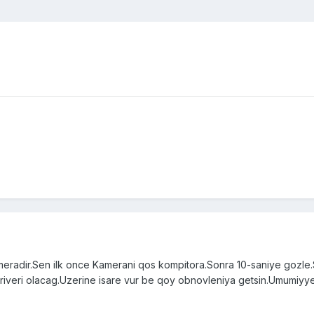
ameradir.Sen ilk once Kamerani qos kompitora.Sonra 10-saniye gozle
veri olacag.Uzerine isare vur be qoy obnovleniya getsin.Umumiyyet