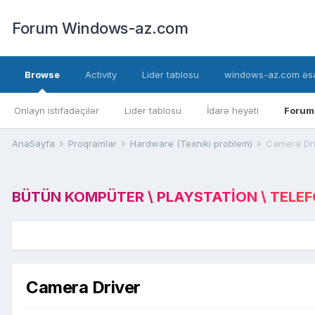
Forum Windows-az.com
Browse
Activity
Lider tablosu
windows-az.com əsa
Onlayn istifadəçilər
Lider tablosu
İdarə heyəti
Forum
AnaSayfa
Proqramlar
Hardware (Texniki problem)
Camera Dri
BÜTÜN KOMPÜTER \ PLAYSTATION \ TELEFON
Camera Driver