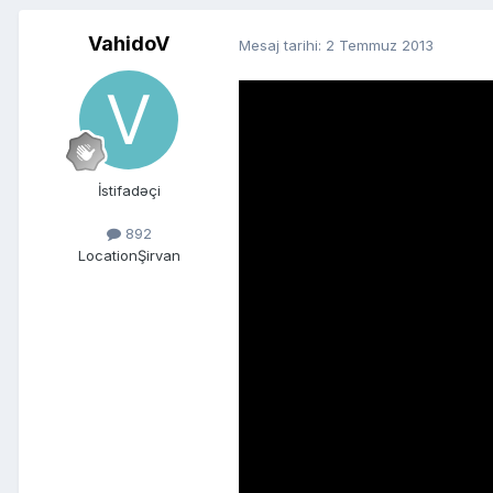
VahidoV
Mesaj tarihi:
2 Temmuz 2013
İstifadəçi
892
Location
Şirvan