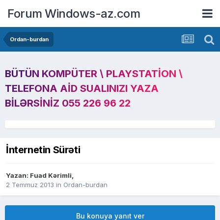
Forum Windows-az.com
Ordan-burdan
BÜTÜN KOMPÜTER \ PLAYSTATION \
TELEFONA AID SUALINIZI YAZA
BILƏRSINIZ 055 226 96 22
İnternetin Sürəti
Yazan:
Fuad Kərimli
,
2 Temmuz 2013
in
Ordan-burdan
Bu konuya yanıt ver