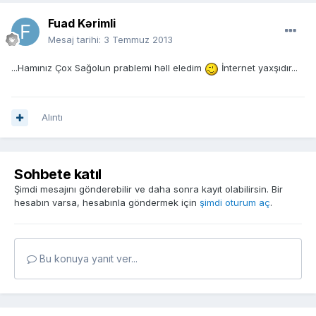
Fuad Kərimli
Mesaj tarihi:
3 Temmuz 2013
...Hamınız Çox Sağolun prablemi həll eledim
İnternet yaxşıdır...
Alıntı
Sohbete katıl
Şimdi mesajını gönderebilir ve daha sonra kayıt olabilirsin. Bir
hesabın varsa, hesabınla göndermek için
şimdi oturum aç
.
Bu konuya yanıt ver...