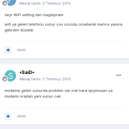
Mesaj tarihi:
3 Temmuz 2013
xeyr WiFi setting den baglayiram
wifi ya gelen telefonu sunur cox uzundu onadandi məncə yaxina
gətirdim düzəldi
Alıntı
•SaiD•
Mesaj tarihi:
3 Temmuz 2013
modeme gelen sunurda problem var indi hara qoymusan sa
modemi oradan yeni sunur cek
Alıntı