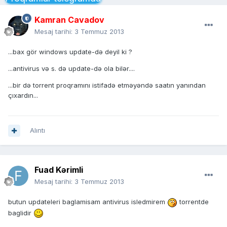
Kamran Cavadov
Mesaj tarihi:
3 Temmuz 2013
...bax gör windows update-də deyil ki ?
...antivirus və s. də update-də ola bilər....
...bir də torrent proqramını istifadə etməyəndə saatın yanından
çıxardın...
Alıntı
Fuad Kərimli
Mesaj tarihi:
3 Temmuz 2013
butun updateleri baglamisam antivirus isledmirem
torrentde
baglidir