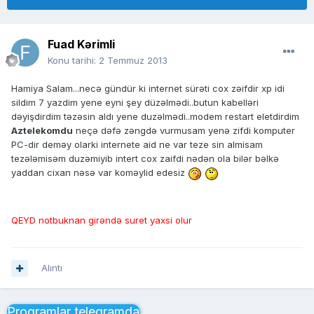
Fuad Kərimli
Konu tarihi:
2 Temmuz 2013
Hamiya Salam...necə gündür ki internet sürəti cox zəifdir xp idi
sildim 7 yazdim yene eyni şey düzəlmədi..butun kabelləri
dəyişdirdim təzəsin aldı yene duzəlmədi..modem restart eletdirdim
Aztelekomdu
neçə dəfə zəngdə vurmusam yenə zifdi komputer
PC-dir deməy olarki internete aid ne var teze sin almisam
tezələmisəm duzəmiyib intert cox zaifdi nədən ola bilər bəlkə
yaddan cixan nəsə var koməylid edesiz
QEYD notbuknan girəndə suret yaxsi olur
Alıntı
Proqramlar telegramda