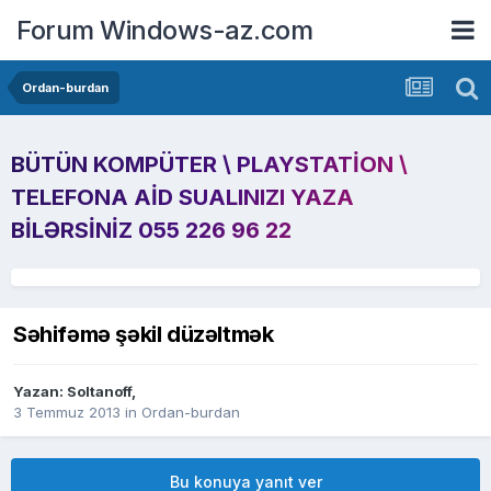
Forum Windows-az.com
Ordan-burdan
BÜTÜN KOMPÜTER \ PLAYSTATION \
TELEFONA AID SUALINIZI YAZA
BILƏRSINIZ 055 226 96 22
Səhifəmə şəkil düzəltmək
Yazan:
Soltanoff
,
3 Temmuz 2013
in
Ordan-burdan
Bu konuya yanıt ver