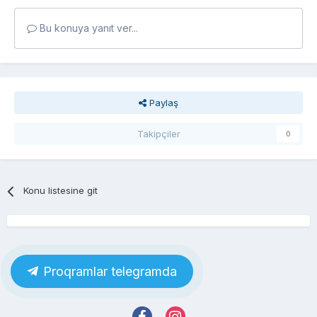
Bu konuya yanıt ver...
Paylaş
Takipçiler
0
Konu listesine git
Proqramlar telegramda