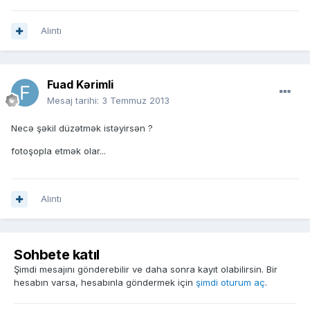
Alıntı
Fuad Kərimli
Mesaj tarihi:
3 Temmuz 2013
Necə şəkil düzətmək istəyirsən ?
fotoşopla etmək olar...
Alıntı
Sohbete katıl
Şimdi mesajını gönderebilir ve daha sonra kayıt olabilirsin. Bir
hesabın varsa, hesabınla göndermek için
şimdi oturum aç
.