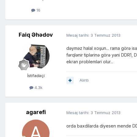
16
Faiq Əhədov
Mesaj tarihi:
3 Temmuz 2013
dəyməz halal xoşun... rama görə is
fərqlənir tiplərinə görə yəni DDR1,
ekran problemləri olur...
İstifadəçi
Alıntı
4.3k
agarefi
Mesaj tarihi:
3 Temmuz 2013
orda baxdilarda diyesen mende DD