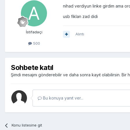
nihad verdiyun linke girdim ama 
usb fiklan zad didi
İstifadəçi
Alıntı
500
Sohbete katıl
Şimdi mesajını gönderebilir ve daha sonra kayıt olabilirsin. Bi
Bu konuya yanıt ver...
Konu listesine git