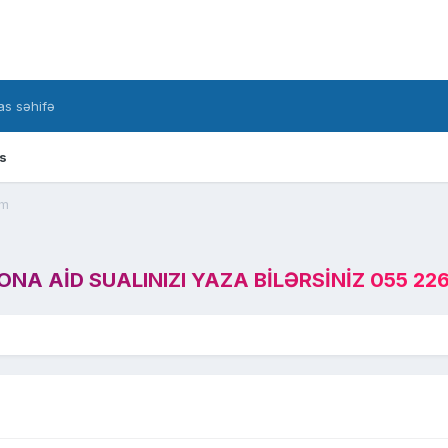
s səhifə
s
em
A AID SUALINIZI YAZA BILƏRSINIZ 055 226