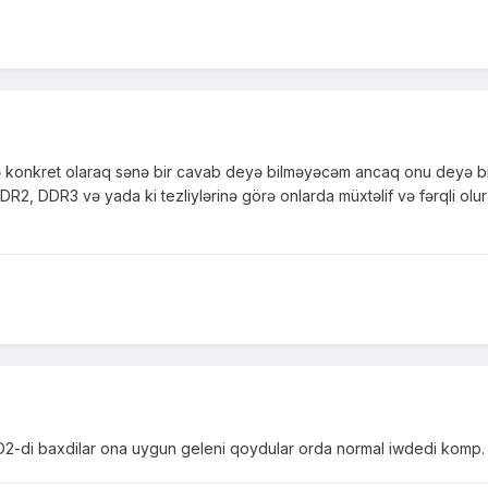
ə konkret olaraq sənə bir cavab deyə bilməyəcəm ancaq onu deyə bilər
 DDR2, DDR3 və yada ki tezliylərinə görə onlarda müxtəlif və fərqli 
2-di baxdilar ona uygun geleni qoydular orda normal iwdedi komp.