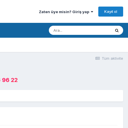
Kayıt ol
Zaten üye misin? Giriş yap
Tüm aktivite
 96 22