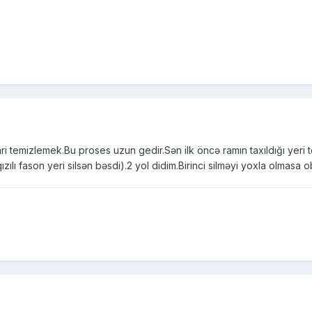
ari temizlemek.Bu proses uzun gedir.Sən ilk öncə ramın taxıldığı yeri
qızılı fason yeri silsən bəsdi).2 yol didim.Birinci silməyi yoxla olmasa o