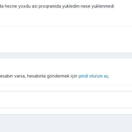
orda hecne yoxdu axi proqramida yukledim nese yuklenmedi
r hesabın varsa, hesabınla göndermek için
şimdi oturum aç
.