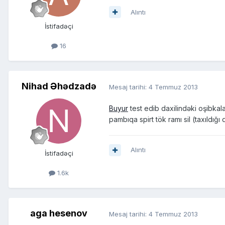
Alıntı
İstifadəçi
16
Nihad Əhədzadə
Mesaj tarihi:
4 Temmuz 2013
Buyur
test edib daxilindəki oşibkal
pambıqa spirt tök ramı sil (taxıldığı 
Alıntı
İstifadəçi
1.6k
aga hesenov
Mesaj tarihi:
4 Temmuz 2013