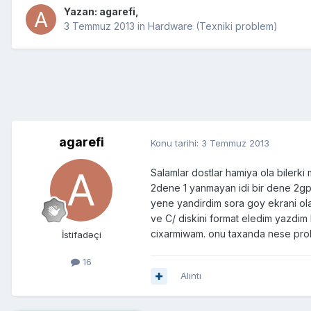
Yazan:
agarefi
,
3 Temmuz 2013
in
Hardware (Texniki problem)
agarefi
Konu tarihi:
3 Temmuz 2013
Salamlar dostlar hamiya ola biler
2dene 1 yanmayan idi bir dene 2gp
yene yandirdim sora goy ekrani ola
ve C/ diskini format eledim yazdim 
cixarmiwam. onu taxanda nese prob
İstifadəçi
16
Alıntı