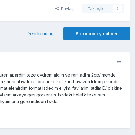
Paylaş
Takipçiler
0
Yeni konu aç
Bu konuya yanıt ver
puteri apardim teze dvdrom aldim ve ram adlim 2gp/ mende
iraz normal iwdedi sora nese sef zad baw verdi komp sondu.
 elemirdim format isdedim eliyim. fayllarimi atdim D/ diskine
tarim arxaya geri gorsensin. birdeki helelik teze rami
liyam ona gore indiden twkler