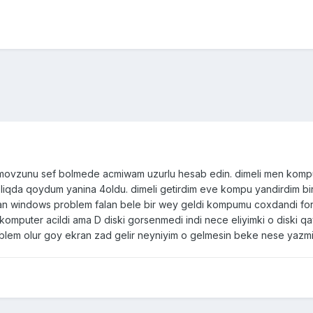
ki movzunu sef bolmede acmiwam uzurlu hesab edin. dimeli men kom
liqda qoydum yanina 4oldu. dimeli getirdim eve kompu yandirdim b
n windows problem falan bele bir wey geldi kompumu coxdandi format
komputer acildi ama D diski gorsenmedi indi nece eliyimki o diski qay
lem olur goy ekran zad gelir neyniyim o gelmesin beke nese yazmi