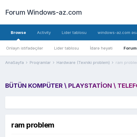
Forum Windows-az.com
Browse
Activity
Lider tablosu
windows-az.com əsa
Onlayn istifadəçilər
Lider tablosu
İdarə heyəti
Forum
AnaSayfa
Proqramlar
Hardware (Texniki problem)
ram probl
BÜTÜN KOMPÜTER \ PLAYSTATION \ TELEFON
ram problem