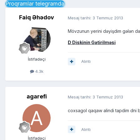
Proqramlar telegramda
Faiq Əhədov
Mesaj tarihi:
3 Temmuz 2013
Mövzunun yerini dəyişdim gələn dəfə
D Diskinin Gətirilməsi
İstifadəçi
Alıntı
4.3k
agarefi
Mesaj tarihi:
3 Temmuz 2013
coxsagol qaqaw alindi tapdim dni
Alıntı
İstifadəçi