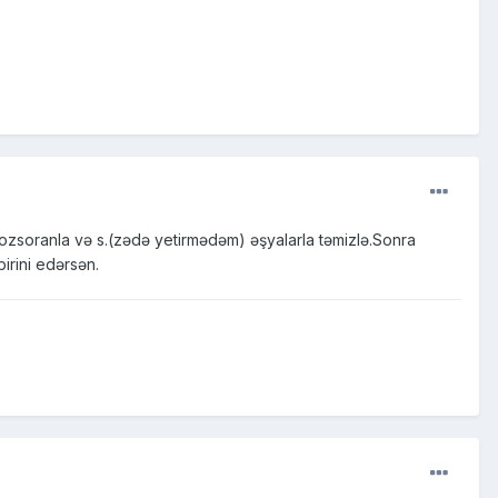
 tozsoranla və s.(zədə yetirmədəm) əşyalarla təmizlə.Sonra
birini edərsən.