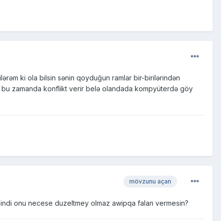
əm ki ola bilsin sənin qoyduğun ramlar bir-birilərindən
olur bu zamanda konflikt verir belə olandada kompyüterdə göy
mövzunu açan
 indi onu necese duzeltmey olmaz awipqa falan vermesin?