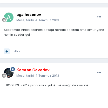
aga hesenov
Mesaj tarihi:
4 Temmuz 2013
Seciremde Anida secirem bawqa herifde secirem ama olmur yene
hemin sozder gelir
Alıntı
Kamran Cavadov
Mesaj tarihi:
4 Temmuz 2013
...BOOTICE v2012 proqramını yüklə...və aşağdakı kimi elə...