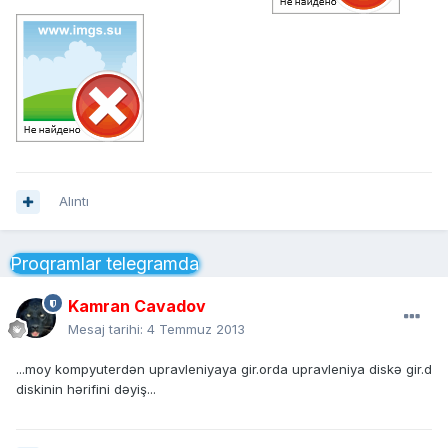
Alıntı
Proqramlar telegramda
Kamran Cavadov
Mesaj tarihi:
4 Temmuz 2013
...moy kompyuterdən upravleniyaya gir.orda upravleniya diskə gir.d
diskinin hərifini dəyiş...