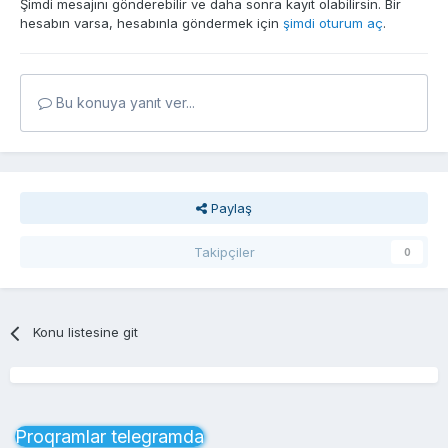
Şimdi mesajını gönderebilir ve daha sonra kayıt olabilirsin. Bir
hesabın varsa, hesabınla göndermek için
şimdi oturum aç
.
Bu konuya yanıt ver...
Paylaş
Takipçiler
0
Konu listesine git
Proqramlar telegramda