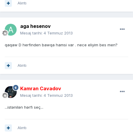
Alıntı
aga hesenov
Mesaj tarihi:
4 Temmuz 2013
qaqaw D herfinden bawqa hamsi var . nece eliyim bes men?
Alıntı
Kamran Cavadov
Mesaj tarihi:
4 Temmuz 2013
...istənilən hərfi seç...
Alıntı