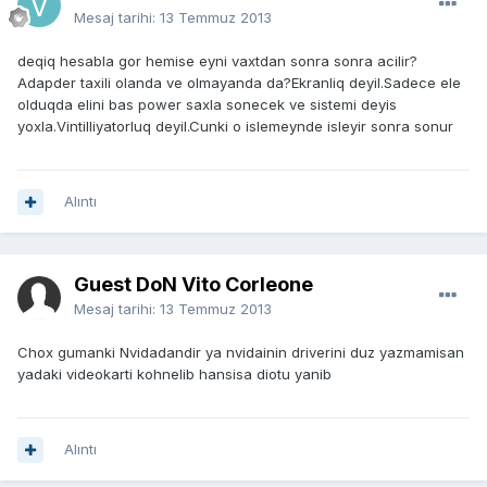
Mesaj tarihi:
13 Temmuz 2013
deqiq hesabla gor hemise eyni vaxtdan sonra sonra acilir?
Adapder taxili olanda ve olmayanda da?Ekranliq deyil.Sadece ele
olduqda elini bas power saxla sonecek ve sistemi deyis
yoxla.Vintilliyatorluq deyil.Cunki o islemeynde isleyir sonra sonur
Alıntı
Guest DoN Vito Corleone
Mesaj tarihi:
13 Temmuz 2013
Chox gumanki Nvidadandir ya nvidainin driverini duz yazmamisan
yadaki videokarti kohnelib hansisa diotu yanib
Alıntı