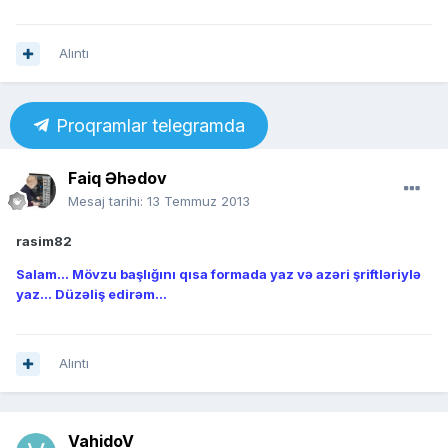
Alıntı
Proqramlar telegramda
Faiq Əhədov
Mesaj tarihi:
13 Temmuz 2013
rasim82
Salam... Mövzu başlığını qısa formada yaz və azəri şriftləriylə
yaz... Düzəliş edirəm...
Alıntı
VahidoV