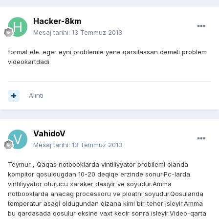
Hacker-8km
Mesaj tarihi:
13 Temmuz 2013
format ele. eger eyni problemle yene qarsilassan demeli problem
videokartdadi
Alıntı
VahidoV
Mesaj tarihi:
13 Temmuz 2013
Teymur , Qaqas notbooklarda vintiliyyator probilemi olanda
kompitor qosuldugdan 10-20 deqiqe erzinde sonur.Pc-larda
vintiliyyator oturucu xaraker dasiyir ve soyudur.Amma
notbooklarda anacag processoru ve ploatni soyudur.Qosulanda
temperatur asagi oldugundan qizana kimi bir-teher isleyir.Amma
bu qardasada qosulur eksine vaxt kecir sonra isleyir.Video-qarta