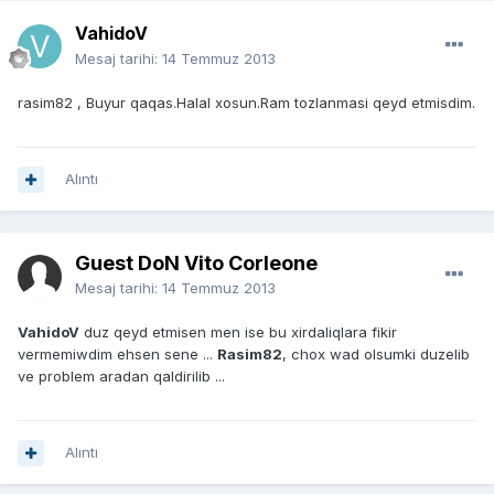
VahidoV
Mesaj tarihi:
14 Temmuz 2013
rasim82 , Buyur qaqas.Halal xosun.Ram tozlanmasi qeyd etmisdim.
Alıntı
Guest DoN Vito Corleone
Mesaj tarihi:
14 Temmuz 2013
VahidoV
duz qeyd etmisen men ise bu xirdaliqlara fikir
vermemiwdim ehsen sene ...
Rasim82
, chox wad olsumki duzelib
ve problem aradan qaldirilib ...
Alıntı