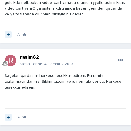
geldikde notbookda video-cart yanada o umumiyyetle aclmir.Esas
video cart yeni.O ya sistemlikdir,ramda bezen yerinden qacanda
ve ya tozlanada olur.Men bildiyim bu qeder .......
Alıntı
rasim82
Mesaj tarihi:
14 Temmuz 2013
Sagolun qardaslar herkese tesekkur edirem. Bu ramin
tozlanmasindanmis. Sildim taxdim ve is normala dondu. Herkese
tesekkur edirem.
Alıntı