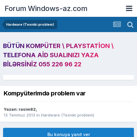
Forum Windows-az.com
Hardware (Texniki problem)
BÜTÜN KOMPÜTER \ PLAYSTATION \
TELEFONA AID SUALINIZI YAZA
BILƏRSINIZ 055 226 96 22
Kompyüterimdə problem var
Yazan:
rasim82
,
13 Temmuz 2013
in
Hardware (Texniki problem)
Bu konuya yanıt ver