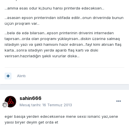
...amma əsas odur ki,bunu hansı printerdə edəcəksən...
...əsasən epson printerindən istifadə edilir...onun driverində bunun
üçün proqram var...
...belə də edə bilərsən...epson printerinin driverini internedən
tapırsan...orda olan proqramı yükləyirsən...diskin üzərinə salmaq
istədiyin yazı və şəkli hamısını hazır edirsən...fayl kimi atırsan flaş
karta...sonra istədiyin yerdə aparıb flaş kartı və diski
verirsən.hazırladığın şəkili vururlar diskə...
Alıntı
sahin666
Mesaj tarihi:
16 Temmuz 2013
eger basqa yerden edeceksense mene sexsi ismaric yaz,sene
yaxsi biryer deyim get orda et