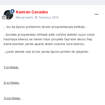
Kamran Cavadov
Mesaj tarihi:
18 Temmuz 2013
... bu da Epson printerinin driveri proqramlarıyla birlikdə...
...burdakı proqramdan istifadə edib cd/dvd diskləri üçün üzlük
hazırlaya bilərsiz.və həmin hazır proyekti fayl kimi atırsız flaş
karta.istənilən yerdə aparıb diskin üzərinə vura bilərsiz...
...çünki demək olar ki,hər yerdə Epson printeri ilə işləyirlər...
1-ci hissə..
.
2-ci hissə..
.
3-cü hissə..
.