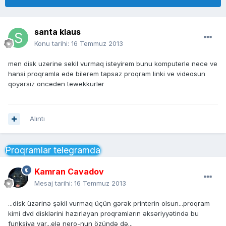
santa klaus
Konu tarihi:
16 Temmuz 2013
men disk uzerine sekil vurmaq isteyirem bunu komputerle nece ve
hansi proqramla ede bilerem tapsaz proqram linki ve videosun
qoyarsiz onceden tewekkurler
Alıntı
Proqramlar telegramda
Kamran Cavadov
Mesaj tarihi:
16 Temmuz 2013
...disk üzərinə şəkil vurmaq üçün gərək printerin olsun...proqram
kimi dvd disklərini hazırlayan proqramların əksəriyyətində bu
funksiya var...elə nero-nun özündə də...