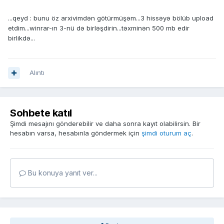
...qeyd : bunu öz arxivimdən götürmüşəm...3 hissəyə bölüb upload
etdim...winrar-ın 3-nü də birləşdirin...təxminən 500 mb edir
birlikdə...
Alıntı
Sohbete katıl
Şimdi mesajını gönderebilir ve daha sonra kayıt olabilirsin. Bir
hesabın varsa, hesabınla göndermek için
şimdi oturum aç
.
Bu konuya yanıt ver...