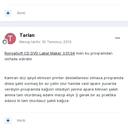
Alıntı
Tərlan
Mesaj tarihi:
16 Temmuz 2013
RonyaSoft CD DVD Label Maker 3.01.04
mən bu proqramdan
istifadə edirdim
Kamran düz qeyd etmisən printer dəstəkləməsi olmasa proqramda
diskə şəkil vurmaq bir az çətin olur həmdə vaxt aparır yuxarda
verdiyim proqramda kağızın istədiyin yerinə apara bilirsən şəkili
amma tam oturdmaq adamı mazqi eliyir )) gərək bir az praktika
edəsiz ki tam oturdasız şəkili kağıza
Alıntı