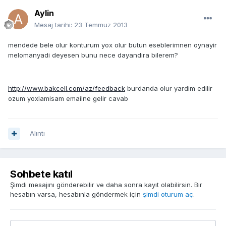
Aylin
Mesaj tarihi:
23 Temmuz 2013
mendede bele olur konturum yox olur butun eseblerimnen oynayir
melomanyadi deyesen bunu nece dayandira bilerem?
http://www.bakcell.com/az/feedback
burdanda olur yardim edilir
ozum yoxlamisam emailne gelir cavab
Alıntı
Sohbete katıl
Şimdi mesajını gönderebilir ve daha sonra kayıt olabilirsin. Bir
hesabın varsa, hesabınla göndermek için
şimdi oturum aç
.