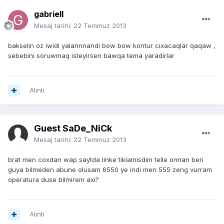
gabriell
Mesaj tarihi:
22 Temmuz 2013
bakselin oz iwidi yalannnandi bow bow kontur cixacaqlar qaqaw ,
sebebini soruwmaq isteyirsen bawqa tema yaradirlar
Alıntı
Guest SaDe_NiCk
Mesaj tarihi:
22 Temmuz 2013
brat men coxdan wap saytda linke tiklamisdim telle onnan beri
guya bilmeden abune olusam 6550 ye indi men 555 zeng vurram
operatura duse bilmirem axi?
Alıntı