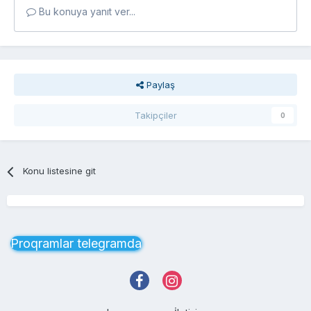
Bu konuya yanıt ver...
Paylaş
Takipçiler
0
Konu listesine git
Proqramlar telegramda