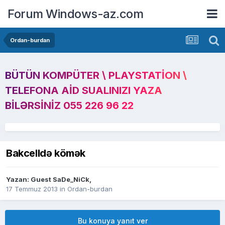
Forum Windows-az.com
Ordan-burdan
BÜTÜN KOMPÜTER \ PLAYSTATION \
TELEFONA AID SUALINIZI YAZA
BILƏRSINIZ 055 226 96 22
Bakcelldə kömək
Yazan: Guest SaDe_NiCk,
17 Temmuz 2013
in
Ordan-burdan
Bu konuya yanıt ver