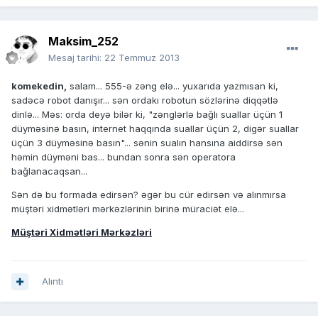
Maksim_252
Mesaj tarihi:
22 Temmuz 2013
komekedin,
salam... 555-ə zəng elə... yuxarıda yazmısan ki,
sadəcə robot danışır... sən ordakı robotun sözlərinə diqqətlə
dinlə... Məs: orda deyə bilər ki, "zənglərlə bağlı suallar üçün 1
düyməsinə basın, internet haqqında suallar üçün 2, digər suallar
üçün 3 düyməsinə basın"... sənin sualın hansına aiddirsə sən
həmin düyməni bas... bundan sonra sən operatora
bağlanacaqsan...
Sən də bu formada edirsən? əgər bu cür edirsən və alınmırsa
müştəri xidmətləri mərkəzlərinin birinə müraciət elə...
Müştəri Xidmətləri Mərkəzləri
Alıntı