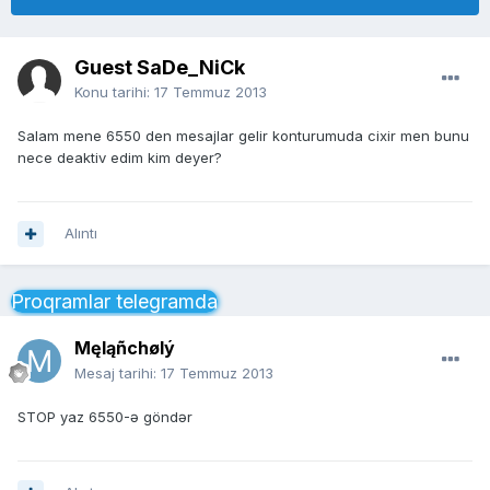
Guest SaDe_NiCk
Konu tarihi:
17 Temmuz 2013
Salam mene 6550 den mesajlar gelir konturumuda cixir men bunu
nece deaktiv edim kim deyer?
Alıntı
Proqramlar telegramda
Męląñchølý
Mesaj tarihi:
17 Temmuz 2013
STOP yaz 6550-ə göndər