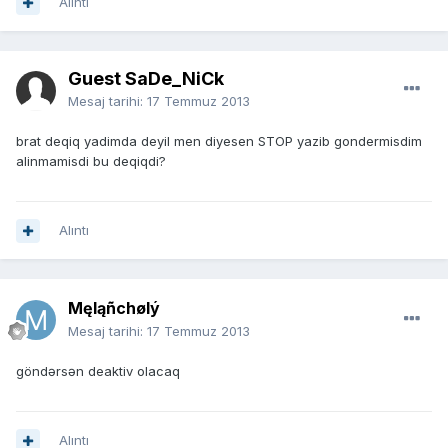
Alıntı
Guest SaDe_NiCk
Mesaj tarihi:
17 Temmuz 2013
brat deqiq yadimda deyil men diyesen STOP yazib gondermisdim
alinmamisdi bu deqiqdi?
Alıntı
Męląñchølý
Mesaj tarihi:
17 Temmuz 2013
göndərsən deaktiv olacaq
Alıntı