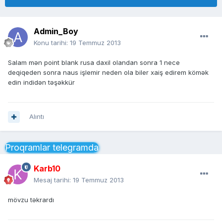
Admin_Boy
Konu tarihi:
19 Temmuz 2013
Salam mən point blank rusa daxil olandan sonra 1 nece
deqiqeden sonra naus işlemir neden ola biler xaiş edirem kömək
edin indidən təşəkkür
Alıntı
Proqramlar telegramda
Karb10
Mesaj tarihi:
19 Temmuz 2013
mövzu təkrardı