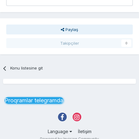
Paylaş
Takipçiler
0
Konu listesine git
Proqramlar telegramda
Language
İletişim
Powered by Invision Community