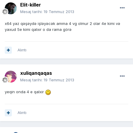
Elit-killer
Mesaj tarihi:
19 Temmuz 2013
x64 yaz qəşəydə işləyəcək amma 4 vg olmur 2 olar 4e kimi və
yaxud 5e kimi qalxır o da rama görə
Alıntı
xuliqanqaqas
Mesaj tarihi:
19 Temmuz 2013
yeqin onda 4 e qalxir
Alıntı