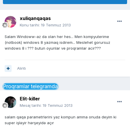
xuliqanqaqas
Konu tarihi:
19 Temmuz 2013
Salam Windoww-az da olan her hes... Men kompyuterime
(notbook) windows 8 yazmaq isdirem... Meslehet gorursuz
windows 8 i ??? butun oyunlar ve proqramlar acir???
Alıntı
Proqramlar telegramda
Elit-killer
Mesaj tarihi:
19 Temmuz 2013
salam qaqa parametrlərini yaz kompun amma onuda deyim ki
super işləyir hərşeyidə açır