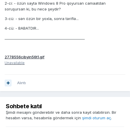
2-ci: - özün sayta Windows 8 Pro qoyursan camaatdan
soruşursan ki, bu necə şeydir?
3-cü: - sən özün bir yoxla, sonra təriflə...
4-cü: - BABATDIR...
______________________________________________
2778556cibyin56t1.gif
Unavailable
Alıntı
Sohbete katıl
Şimdi mesajını gönderebilir ve daha sonra kayıt olabilirsin. Bir
hesabın varsa, hesabınla göndermek için
şimdi oturum aç
.