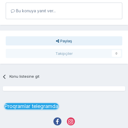
Bu konuya yanıt ver...
Paylaş
Takipçiler
0
Konu listesine git
Proqramlar telegramda