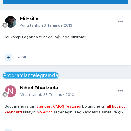
Elit-killer
Konu tarihi:
23 Temmuz 2013
1ci kompu açanda f1 necə ləğv edə bilərəm?
Alıntı
Proqramlar telegramda
Nihad Əhədzadə
Mesaj tarihi:
23 Temmuz 2013
Boot menuya gir.
Standart CMOS features
bölümünə gir.
all but not
keyboard
tıklayıb
No error
seçeneğini seç.Yaddaşda saxla və çıx.