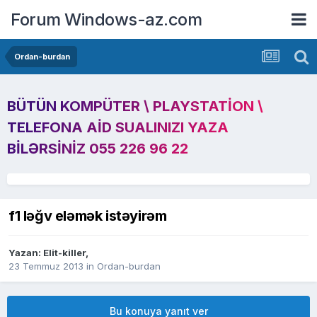
Forum Windows-az.com
Ordan-burdan
BÜTÜN KOMPÜTER \ PLAYSTATION \
TELEFONA AID SUALINIZI YAZA
BILƏRSINIZ 055 226 96 22
f1 ləğv eləmək istəyirəm
Yazan:
Elit-killer
,
23 Temmuz 2013
in
Ordan-burdan
Bu konuya yanıt ver