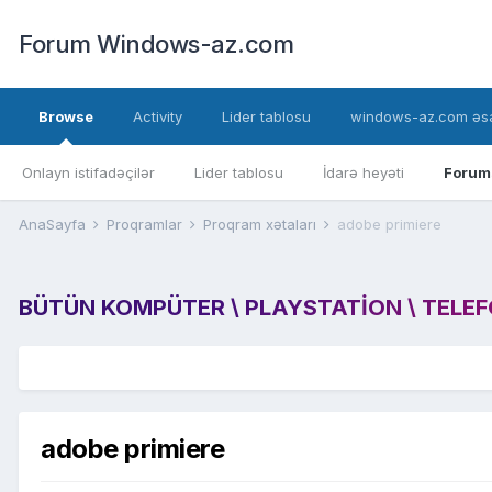
Forum Windows-az.com
Browse
Activity
Lider tablosu
windows-az.com əsa
Onlayn istifadəçilər
Lider tablosu
İdarə heyəti
Forum
AnaSayfa
Proqramlar
Proqram xətaları
adobe primiere
BÜTÜN KOMPÜTER \ PLAYSTATION \ TELEFON
adobe primiere