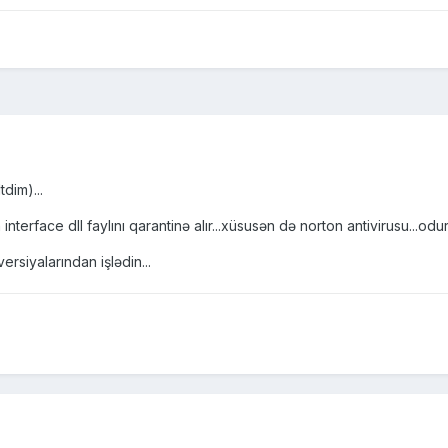
tdim)...
 interface dll faylını qarantinə alır...xüsusən də norton antivirusu...odu
ersiyalarından işlədin...