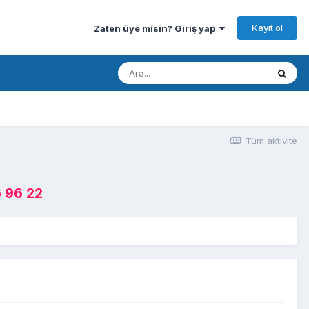
Kayıt ol
Zaten üye misin? Giriş yap
Tüm aktivite
 96 22