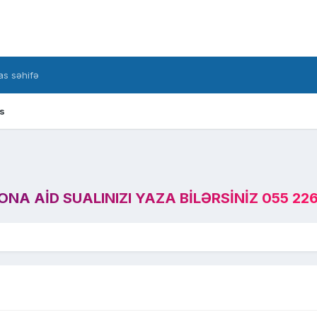
s səhifə
s
A AID SUALINIZI YAZA BILƏRSINIZ 055 226