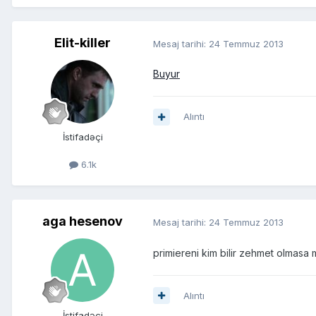
Elit-killer
Mesaj tarihi:
24 Temmuz 2013
Buyur
Alıntı
İstifadəçi
6.1k
aga hesenov
Mesaj tarihi:
24 Temmuz 2013
primiereni kim bilir zehmet olmasa
Alıntı
İstifadəçi