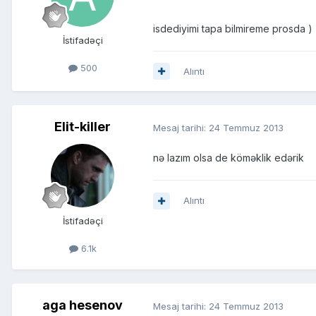
isdediyimi tapa bilmireme prosda )
İstifadəçi
500
Alıntı
Elit-killer
Mesaj tarihi:
24 Temmuz 2013
nə lazım olsa de köməklik edərik
Alıntı
İstifadəçi
6.1k
aga hesenov
Mesaj tarihi:
24 Temmuz 2013