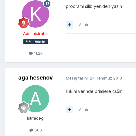
proqrami silib yeniden yazin
Alıntı
Administrator
11.2k
aga hesenov
Mesaj tarihi:
24 Temmuz 2013
linkini verinde primiere cs5in
Alıntı
İstifadəçi
500