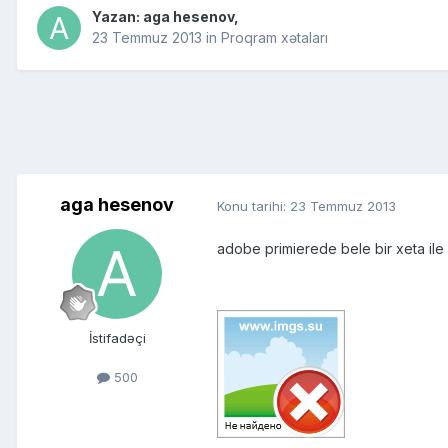
Yazan:
aga hesenov
,
23 Temmuz 2013
in
Proqram xətaları
aga hesenov
Konu tarihi:
23 Temmuz 2013
adobe primierede bele bir xeta ile
İstifadəçi
500