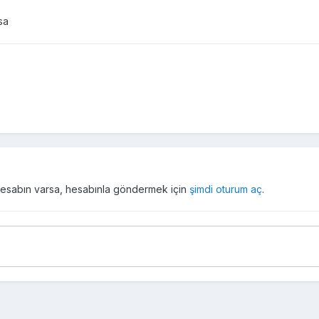
sa
r hesabın varsa, hesabınla göndermek için
şimdi oturum aç
.