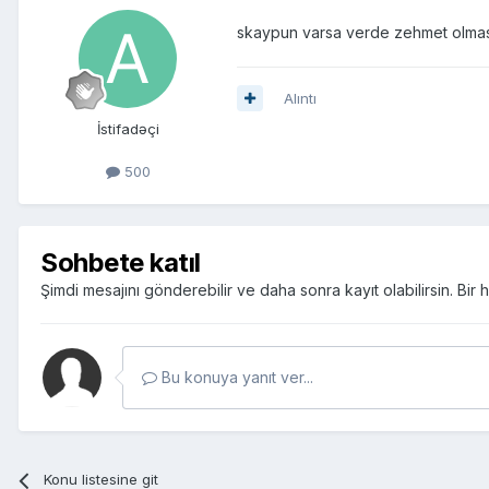
skaypun varsa verde zehmet olma
Alıntı
İstifadəçi
500
Sohbete katıl
Şimdi mesajını gönderebilir ve daha sonra kayıt olabilirsin. Bi
Bu konuya yanıt ver...
Konu listesine git