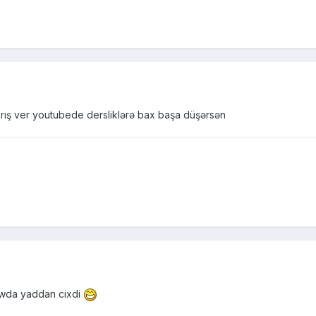
rış ver youtubede dersliklərə bax başa düşərsən
iwda yaddan cixdi