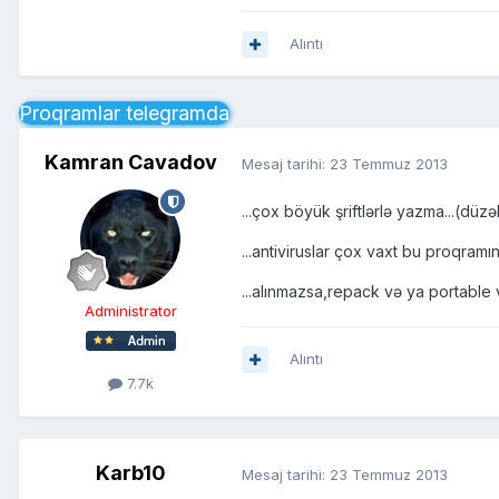
Alıntı
Proqramlar telegramda
Kamran Cavadov
Mesaj tarihi:
23 Temmuz 2013
...çox böyük şriftlərlə yazma...(düzəl
...antiviruslar çox vaxt bu proqramın
...alınmazsa,repack və ya portable v
Administrator
Alıntı
7.7k
Karb10
Mesaj tarihi:
23 Temmuz 2013