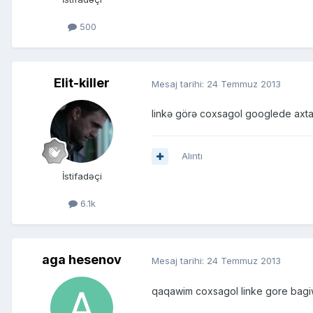
500
Elit-killer
Mesaj tarihi:
24 Temmuz 2013
linkə görə coxsagol googlede axta
Alıntı
İstifadəçi
6.1k
aga hesenov
Mesaj tarihi:
24 Temmuz 2013
qaqawim coxsagol linke gore bag