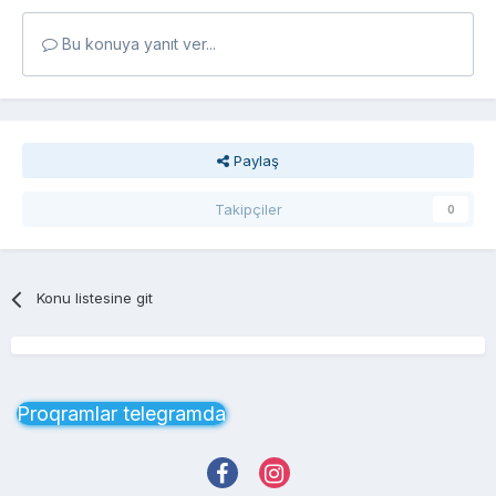
Bu konuya yanıt ver...
Paylaş
Takipçiler
0
Konu listesine git
Proqramlar telegramda