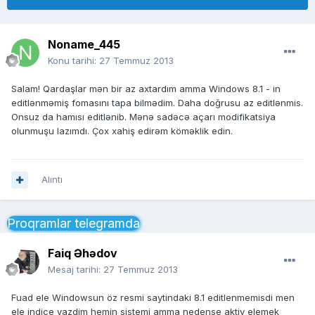
Noname_445
Konu tarihi:
27 Temmuz 2013
Salam! Qardaşlar mən bir az axtardım amma Windows 8.1 - in
editlənməmiş fomasını tapa bilmədim. Daha doğrusu az editlənmis.
Onsuz da hamısı editlənib. Mənə sadəcə açarı modifikatsiya
olunmuşu lazımdı. Çox xahiş edirəm köməklik edin.
Alıntı
Proqramlar telegramda
Faiq Əhədov
Mesaj tarihi:
27 Temmuz 2013
Fuad ele Windowsun öz resmi saytindaki 8.1 editlenmemisdi men
ele indice yazdim hemin sistemi amma nedense aktiv elemek