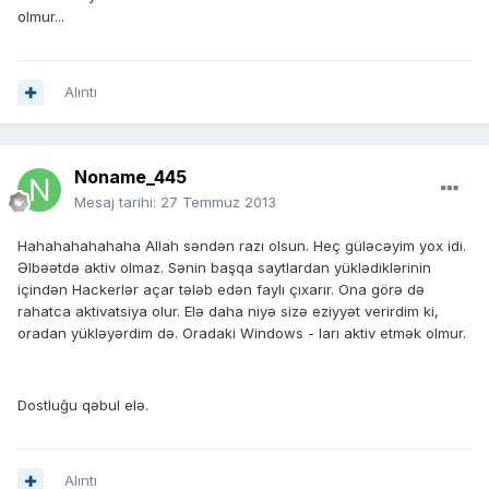
olmur...
Alıntı
Noname_445
Mesaj tarihi:
27 Temmuz 2013
Hahahahahahaha Allah səndən razı olsun. Heç güləcəyim yox idi.
Əlbəətdə aktiv olmaz. Sənin başqa saytlardan yüklədiklərinin
içindən Hackerlər açar tələb edən faylı çıxarır. Ona görə də
rahatca aktivatsiya olur. Elə daha niyə sizə eziyyət verirdim ki,
oradan yükləyərdim də. Oradaki Windows - ları aktiv etmək olmur.
Dostluğu qəbul elə.
Alıntı