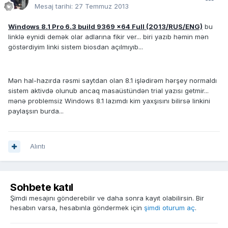
Mesaj tarihi:
27 Temmuz 2013
Windows 8.1 Pro 6.3 build 9369 x64 Full (2013/RUS/ENG)
bu
linklə eynidi demək olar adlarına fikir ver... biri yazıb həmin mən
göstərdiyim linki sistem biosdan açılmıyıb...
Mən hal-hazırda rəsmi saytdan olan 8.1 işlədirəm hərşey normaldı
sistem aktivdə olunub ancaq masaüstündən trial yazısı getmir...
mənə problemsiz Windows 8.1 lazımdı kim yaxşısını bilirsə linkini
paylaşsın burda...
Alıntı
Sohbete katıl
Şimdi mesajını gönderebilir ve daha sonra kayıt olabilirsin. Bir
hesabın varsa, hesabınla göndermek için
şimdi oturum aç
.