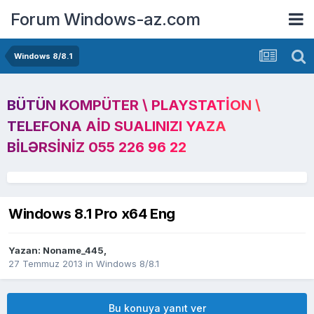
Forum Windows-az.com
Windows 8/8.1
BÜTÜN KOMPÜTER \ PLAYSTATION \
TELEFONA AID SUALINIZI YAZA
BILƏRSINIZ 055 226 96 22
Windows 8.1 Pro x64 Eng
Yazan:
Noname_445
,
27 Temmuz 2013
in
Windows 8/8.1
Bu konuya yanıt ver