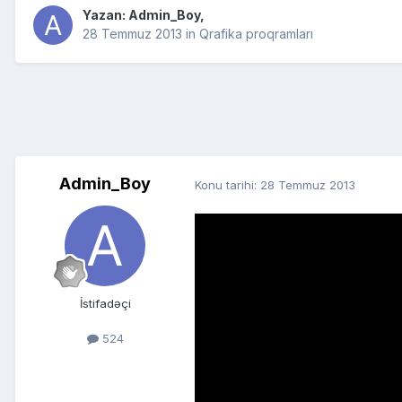
Yazan:
Admin_Boy
,
28 Temmuz 2013
in
Qrafika proqramları
Admin_Boy
Konu tarihi:
28 Temmuz 2013
İstifadəçi
524