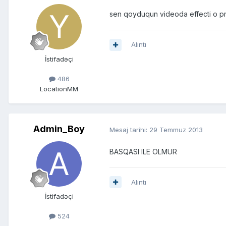
sen qoyduqun videoda effecti o p
Alıntı
İstifadəçi
486
Location
MM
Admin_Boy
Mesaj tarihi:
29 Temmuz 2013
BASQASI ILE OLMUR
Alıntı
İstifadəçi
524