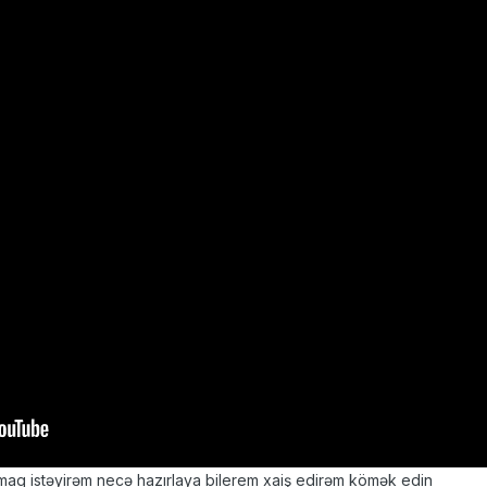
amaq istəyirəm necə hazırlaya bilerem xaiş edirəm kömək edin