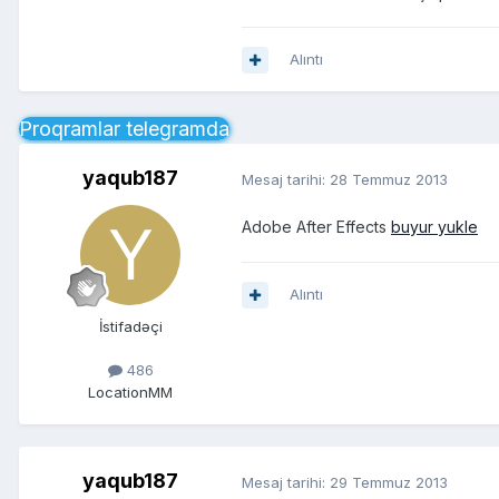
Alıntı
Proqramlar telegramda
yaqub187
Mesaj tarihi:
28 Temmuz 2013
Adobe After Effects
buyur yukle
Alıntı
İstifadəçi
486
Location
MM
yaqub187
Mesaj tarihi:
29 Temmuz 2013