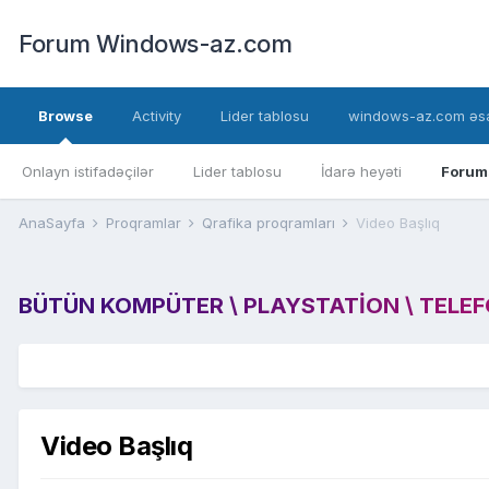
Forum Windows-az.com
Browse
Activity
Lider tablosu
windows-az.com əsa
Onlayn istifadəçilər
Lider tablosu
İdarə heyəti
Forum
AnaSayfa
Proqramlar
Qrafika proqramları
Video Başlıq
BÜTÜN KOMPÜTER \ PLAYSTATION \ TELEFON
Video Başlıq