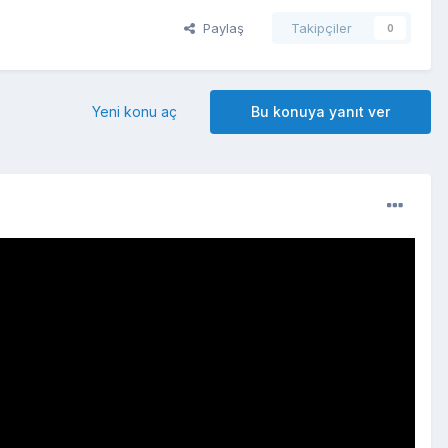
Paylaş
Takipçiler
0
Yeni konu aç
Bu konuya yanıt ver