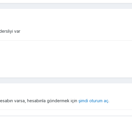
ersliyi var
r hesabın varsa, hesabınla göndermek için
şimdi oturum aç
.