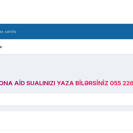
s səhifə
s
A AID SUALINIZI YAZA BILƏRSINIZ 055 226