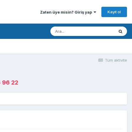
Kayıt ol
Zaten üye misin? Giriş yap
Tüm aktivite
 96 22