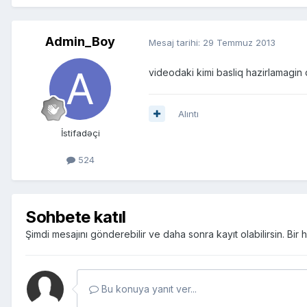
Admin_Boy
Mesaj tarihi:
29 Temmuz 2013
videodaki kimi basliq hazirlamagin d
Alıntı
İstifadəçi
524
Sohbete katıl
Şimdi mesajını gönderebilir ve daha sonra kayıt olabilirsin. Bi
Bu konuya yanıt ver...