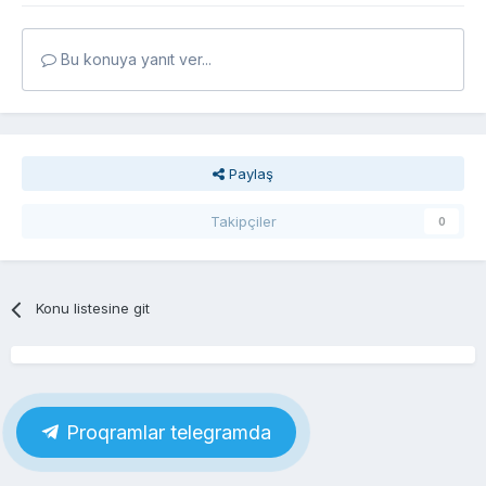
Bu konuya yanıt ver...
Paylaş
Takipçiler
0
Konu listesine git
Proqramlar telegramda