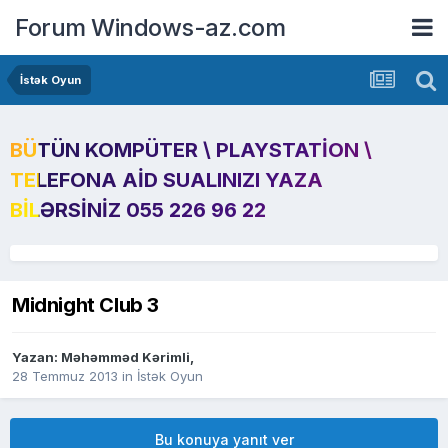
Forum Windows-az.com
İstək Oyun
BÜTÜN KOMPÜTER \ PLAYSTATION \
TELEFONA AID SUALINIZI YAZA
BILƏRSINIZ 055 226 96 22
Midnight Club 3
Yazan:
Məhəmməd Kərimli
,
28 Temmuz 2013
in
İstək Oyun
Bu konuya yanıt ver