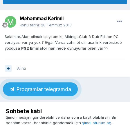
Məhəmməd Kərimli
Konu tarihi:
28 Temmuz 2013
Salamlar..Mən bilmək istiyirəm ki, Midnigt Club 3 Dub Edition PC
versiyası var ya yox ? Əgər Varsa zəhmət olmasa link verərsizdə
yoxdusa
PS2 Emulator
`nan necə oynuyurlar bilən var ??
Alıntı
Proqramlar telegramda
Sohbete katıl
Şimdi mesajını gönderebilir ve daha sonra kayıt olabilirsin. Bir
hesabın varsa, hesabınla göndermek için
şimdi oturum aç
.