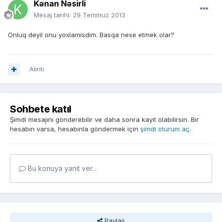
Kənan Nəsirli
Mesaj tarihi:
29 Temmuz 2013
Onluq deyil onu yoxlamisdim. Basqa nese etmek olar?
Alıntı
Sohbete katıl
Şimdi mesajını gönderebilir ve daha sonra kayıt olabilirsin. Bir
hesabın varsa, hesabınla göndermek için
şimdi oturum aç
.
Bu konuya yanıt ver...
Paylaş