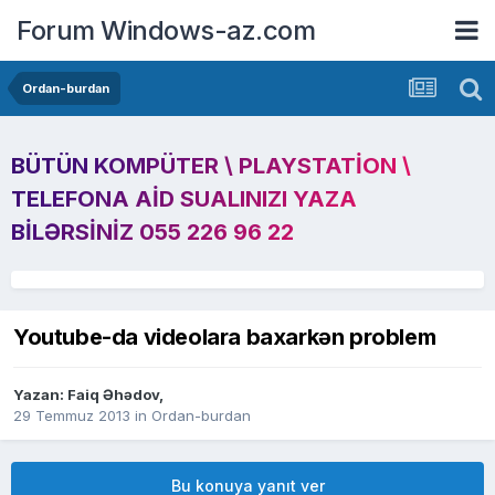
Forum Windows-az.com
Ordan-burdan
BÜTÜN KOMPÜTER \ PLAYSTATION \
TELEFONA AID SUALINIZI YAZA
BILƏRSINIZ 055 226 96 22
Youtube-da videolara baxarkən problem
Yazan:
Faiq Əhədov
,
29 Temmuz 2013
in
Ordan-burdan
Bu konuya yanıt ver