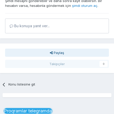
Şimdi mesajını gönderebilir ve daha sonra kayıt olabilirsin. Bir
hesabın varsa, hesabınla göndermek için
şimdi oturum aç
.
Bu konuya yanıt ver...
Paylaş
Takipçiler
0
Konu listesine git
Proqramlar telegramda