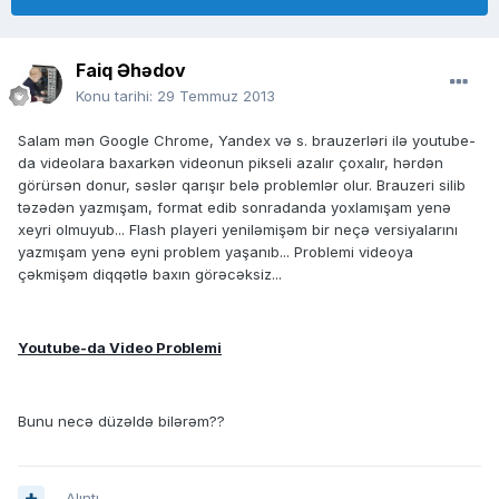
Faiq Əhədov
Konu tarihi:
29 Temmuz 2013
Salam mən Google Chrome, Yandex və s. brauzerləri ilə youtube-
da videolara baxarkən videonun pikseli azalır çoxalır, hərdən
görürsən donur, səslər qarışır belə problemlər olur. Brauzeri silib
təzədən yazmışam, format edib sonradanda yoxlamışam yenə
xeyri olmuyub... Flash playeri yeniləmişəm bir neçə versiyalarını
yazmışam yenə eyni problem yaşanıb... Problemi videoya
çəkmişəm diqqətlə baxın görəcəksiz...
Youtube-da Video Problemi
Bunu necə düzəldə bilərəm??
Alıntı