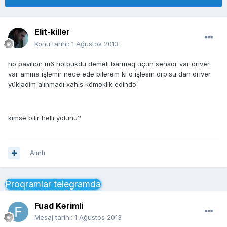
Elit-killer
Konu tarihi:
1 Ağustos 2013
hp pavilion m6 notbukdu deməli barmaq üçün sensor var driver
var amma işləmir necə edə bilərəm ki o işləsin drp.su dan driver
yüklədim alınmadı xahiş köməklik edində
kimsə bilir helli yolunu?
Alıntı
Proqramlar telegramda
Fuad Kərimli
Mesaj tarihi:
1 Ağustos 2013