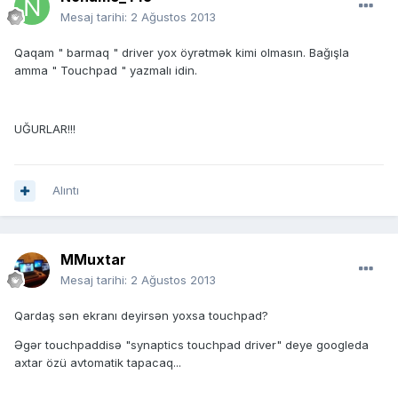
Mesaj tarihi:
2 Ağustos 2013
Qaqam " barmaq " driver yox öyrətmək kimi olmasın. Bağışla
amma " Touchpad " yazmalı idin.
UĞURLAR!!!
Alıntı
MMuxtar
Mesaj tarihi:
2 Ağustos 2013
Qardaş sən ekranı deyirsən yoxsa touchpad?
Əgər touchpaddisə "synaptics touchpad driver" deye googleda
axtar özü avtomatik tapacaq...