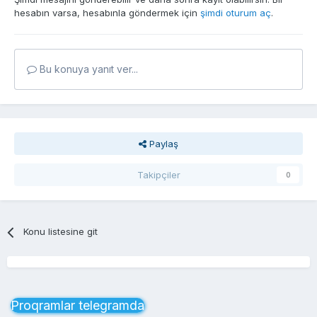
hesabın varsa, hesabınla göndermek için
şimdi oturum aç
.
Bu konuya yanıt ver...
Paylaş
Takipçiler
0
Konu listesine git
Proqramlar telegramda