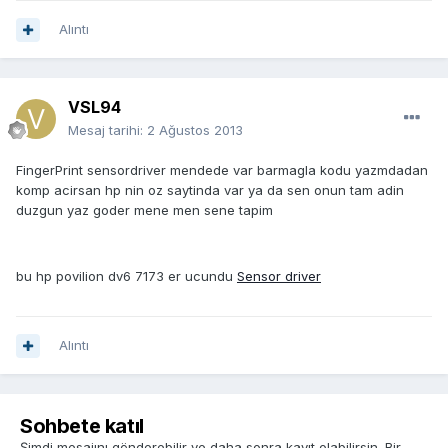
Alıntı
VSL94
Mesaj tarihi:
2 Ağustos 2013
FingerPrint sensordriver mendede var barmagla kodu yazmdadan
komp acirsan hp nin oz saytinda var ya da sen onun tam adin
duzgun yaz goder mene men sene tapim
bu hp povilion dv6 7173 er ucundu
Sensor driver
Alıntı
Sohbete katıl
Şimdi mesajını gönderebilir ve daha sonra kayıt olabilirsin. Bir