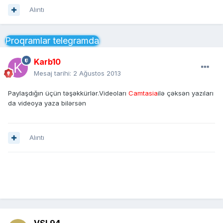
Alıntı
Proqramlar telegramda
Karb10
Mesaj tarihi:
2 Ağustos 2013
Paylaşdığın üçün təşəkkürlər.Videoları
Camtasia
ilə çəksən yazıları
da videoya yaza bilərsən
Alıntı