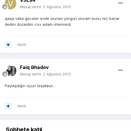
VSL94
Mesaj tarihi:
2 Ağustos 2013
qaqa valla geceler evde oluram yorgun oluram bunu tez bazar
dedim duzeldim cox adam istemiwdi.
Alıntı
Faiq Əhədov
Mesaj tarihi:
2 Ağustos 2013
Paylaşdığın üçün təşəkkür...
Alıntı
Sohbete katıl