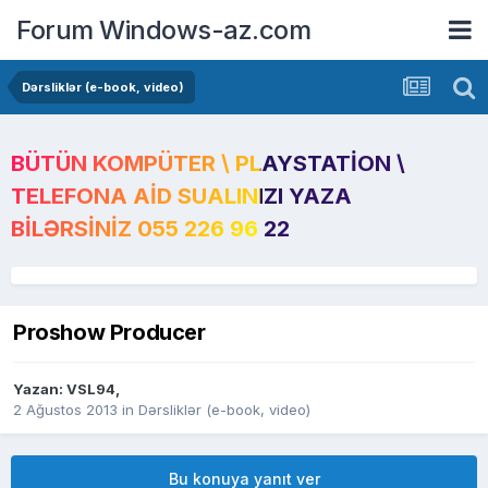
Forum Windows-az.com
Dərsliklər (e-book, video)
BÜTÜN KOMPÜTER \ PLAYSTATION \
TELEFONA AID SUALINIZI YAZA
BILƏRSINIZ 055 226 96 22
Proshow Producer
Yazan:
VSL94
,
2 Ağustos 2013
in
Dərsliklər (e-book, video)
Bu konuya yanıt ver