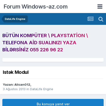
Forum Windows-az.com
DataLife Engine
BÜTÜN KOMPÜTER \ PLAYSTATION \
TELEFONA AID SUALINIZI YAZA
BILƏRSINIZ 055 226 96 22
Istək Modul
Yazan:
Alican012
,
3 Ağustos 2013
in
DataLife Engine
Bu konuya yanıt ver