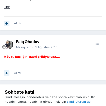
Link
Alıntı
Faiq Əhədov
Mesaj tarihi:
3 Ağustos 2013
Mövzu başlığını azəri şriftiylə yaz....
Alıntı
Sohbete katıl
Şimdi mesajını gönderebilir ve daha sonra kayıt olabilirsin. Bir
hesabın varsa, hesabınla göndermek için
şimdi oturum aç
.