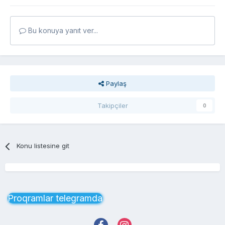
Bu konuya yanıt ver...
Paylaş
Takipçiler
0
Konu listesine git
Proqramlar telegramda