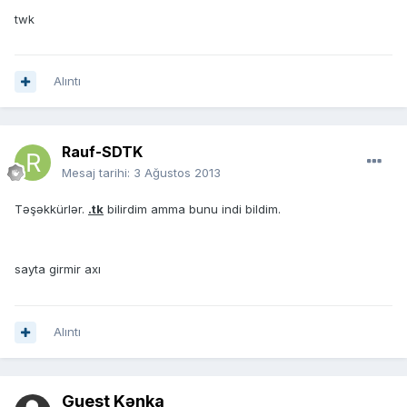
twk
Alıntı
Rauf-SDTK
Mesaj tarihi:
3 Ağustos 2013
Təşəkkürlər.
.tk
bilirdim amma bunu indi bildim.
sayta girmir axı
Alıntı
Guest Kənka