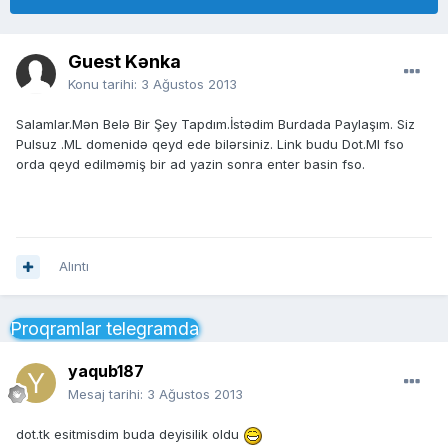
Guest Kənka
Konu tarihi:
3 Ağustos 2013
Salamlar.Mən Belə Bir Şey Tapdım.İstədim Burdada Paylaşım. Siz
Pulsuz .ML domenidə qeyd ede bilərsiniz. Link budu Dot.Ml fso
orda qeyd edilməmiş bir ad yazin sonra enter basin fso.
Alıntı
Proqramlar telegramda
yaqub187
Mesaj tarihi:
3 Ağustos 2013
dot.tk esitmisdim buda deyisilik oldu