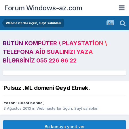
Forum Windows-az.com
Webmasterlər üçün, Sayt sahibləri
BÜTÜN KOMPÜTER \ PLAYSTATION \
TELEFONA AID SUALINIZI YAZA
BILƏRSINIZ 055 226 96 22
Pulsuz .ML domeni Qeyd Etmək.
Yazan: Guest Kənka,
3 Ağustos 2013
in
Webmasterlər üçün, Sayt sahibləri
Bu konuya yanıt ver