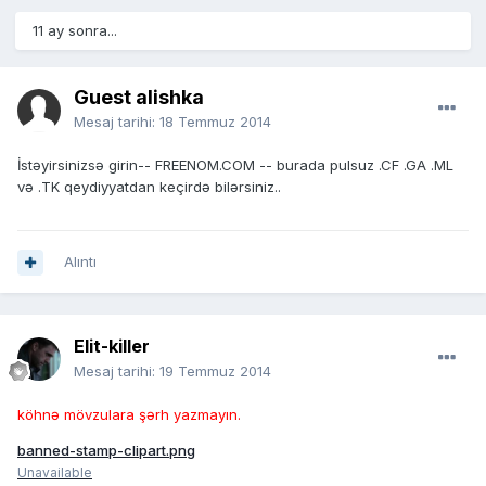
11 ay sonra...
Guest alishka
Mesaj tarihi:
18 Temmuz 2014
İstəyirsinizsə girin-- FREENOM.COM -- burada pulsuz .CF .GA .ML
və .TK qeydiyyatdan keçirdə bilərsiniz..
Alıntı
Elit-killer
Mesaj tarihi:
19 Temmuz 2014
köhnə mövzulara şərh yazmayın.
banned-stamp-clipart.png
Unavailable