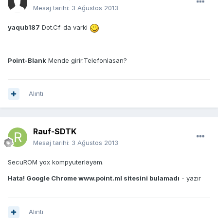
Mesaj tarihi:
3 Ağustos 2013
yaqub187
Dot.Cf-da varki
Point-Blank
Mende girir.Telefonlasan?
Alıntı
Rauf-SDTK
Mesaj tarihi:
3 Ağustos 2013
SecuROM yox kompyuterləyəm.
Hata! Google Chrome www.point.ml sitesini bulamadı
- yazır
Alıntı