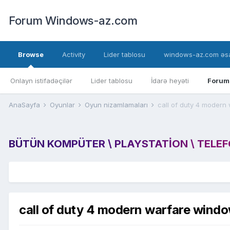
Forum Windows-az.com
Browse
Activity
Lider tablosu
windows-az.com əsa
Onlayn istifadəçilər
Lider tablosu
İdarə heyəti
Forum
AnaSayfa
Oyunlar
Oyun nizamlamaları
call of duty 4 moder
BÜTÜN KOMPÜTER \ PLAYSTATION \ TELEFON
call of duty 4 modern warfare wind