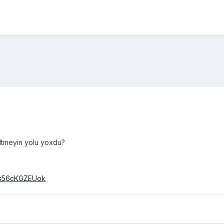
ltmeyin yolu yoxdu?
=s56cKGZEUok