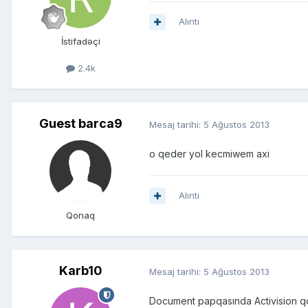
Alıntı
İstifadəçi
2.4k
Guest barca9
Mesaj tarihi:
5 Ağustos 2013
o qeder yol kecmiwem axi
Alıntı
Qonaq
Karb10
Mesaj tarihi:
5 Ağustos 2013
Document papqasında Activision q