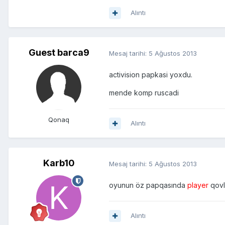
Alıntı
Guest barca9
Mesaj tarihi:
5 Ağustos 2013
activision papkasi yoxdu.
mende komp ruscadi
Qonaq
Alıntı
Karb10
Mesaj tarihi:
5 Ağustos 2013
oyunun öz papqasında
player
qovl
Alıntı