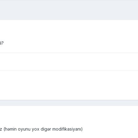
i?
z (həmin oyunu yox digər modifikasiyanı)