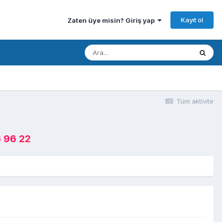
Kayıt ol
Zaten üye misin? Giriş yap
Tüm aktivite
 96 22