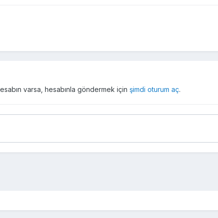
r hesabın varsa, hesabınla göndermek için
şimdi oturum aç
.