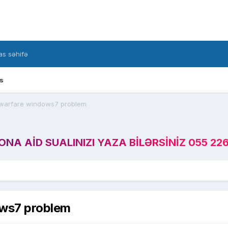
s səhifə
s
n warfare windows7 problem
A AID SUALINIZI YAZA BILƏRSINIZ 055 226
ows7 problem