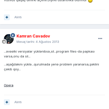
Vusvus qaqaş dimirki açılmır.Diyirki ustanovka olunmur
Alıntı
Kamran Cavadov
Mesaj tarihi:
4 Ağustos 2013
...əvəəlki versiyalar yüklənibsə,sil...program files-da papkası
varsa,onu da sil...
...aşağdakını yüklə...qurulmada yenə problem yaranarsa,şəklini
çəkib qoy...
Opera
Alıntı