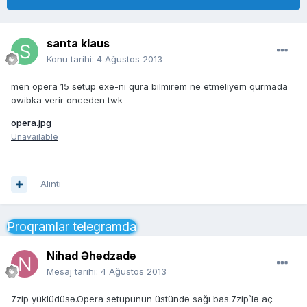
santa klaus
Konu tarihi:
4 Ağustos 2013
men opera 15 setup exe-ni qura bilmirem ne etmeliyem qurmada
owibka verir onceden twk
opera.jpg
Unavailable
Alıntı
Proqramlar telegramda
Nihad Əhədzadə
Mesaj tarihi:
4 Ağustos 2013
7zip yüklüdüsə.Opera setupunun üstündə sağı bas.7zip`lə aç