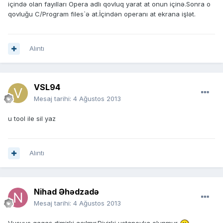
içində olan fayılları Opera adlı qovluq yarat at onun içinə.Sonra o
qovluğu C/Program files`ə at.İçindən operanı at ekrana işlət.
Alıntı
VSL94
Mesaj tarihi:
4 Ağustos 2013
u tool ile sil yaz
Alıntı
Nihad Əhədzadə
Mesaj tarihi:
4 Ağustos 2013