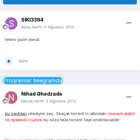
SIKI3394
Konu tarihi:
5 Ağustos 2013
linkini yazin besdi
Alıntı
Proqramlar telegramda
Nihad Əhədzadə
Mesaj tarihi:
5 Ağustos 2013
bu saytdan
istədiyini seç...Skaçat torrent`in altındakı
скачать файл
по прямой ссылке
bu sözə tıkla torrent faylı endiriləcəkdir