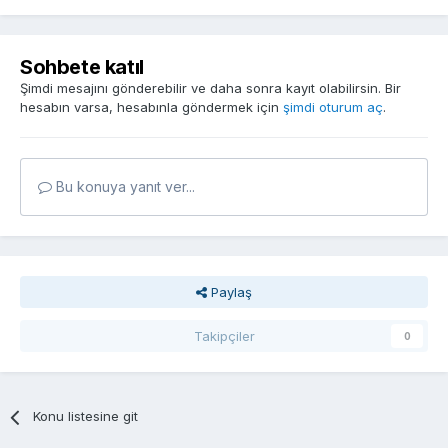
Sohbete katıl
Şimdi mesajını gönderebilir ve daha sonra kayıt olabilirsin. Bir
hesabın varsa, hesabınla göndermek için
şimdi oturum aç
.
Bu konuya yanıt ver...
Paylaş
Takipçiler
0
Konu listesine git