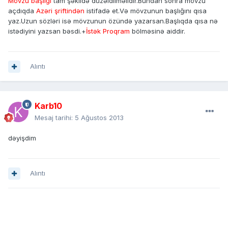
Mövzu başlığı
tam şəkildə düzəldilməlidir.Bundan sonra mövzu
açdıqda
Azəri şriftindən
istifadə et.Və mövzunun başlığını qısa
yaz.Uzun sözləri isə mövzunun özündə yazarsan.Başlıqda qısa nə
istədiyini yazsan bəsdi.+
İstək Proqram
bölməsinə aiddir.
Alıntı
Karb10
Mesaj tarihi:
5 Ağustos 2013
dəyişdim
Alıntı