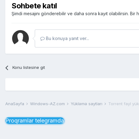
Sohbete katıl
Şimdi mesajını gönderebilir ve daha sonra kayıt olabilirsin. Bi
Bu konuya yanıt ver...
Konu listesine git
AnaSayfa
Windows-AZ.com
Yükləmə saytları
Torrent fayl yük
Proqramlar telegramda