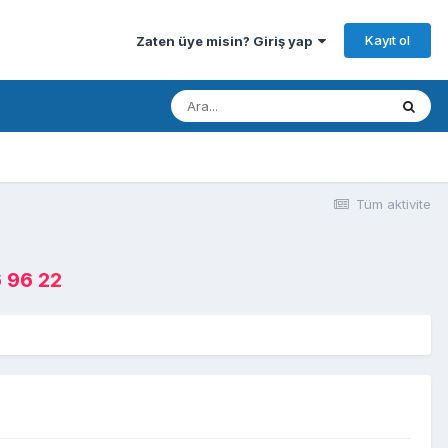
Kayıt ol
Zaten üye misin? Giriş yap
Tüm aktivite
 96 22