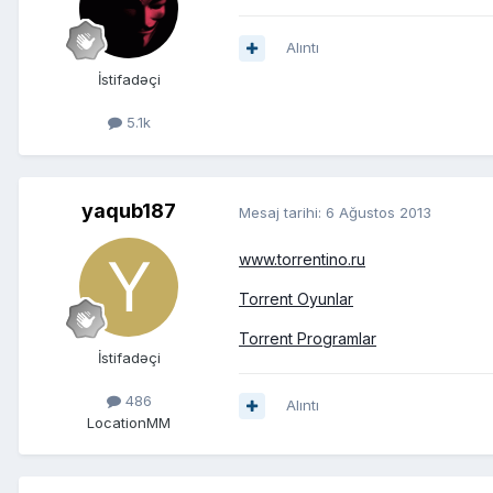
Alıntı
İstifadəçi
5.1k
yaqub187
Mesaj tarihi:
6 Ağustos 2013
www.torrentino.ru
Torrent Oyunlar
Torrent Programlar
İstifadəçi
486
Alıntı
Location
MM