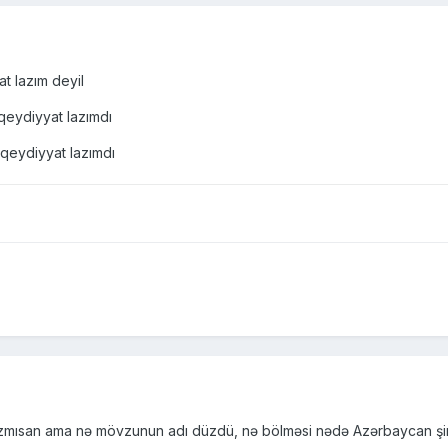
t lazım deyil
qeydiyyat lazımdı
 qeydiyyat lazımdı
san ama nə mövzunun adı düzdü, nə bölməsi nədə Azərbaycan şiriftlə