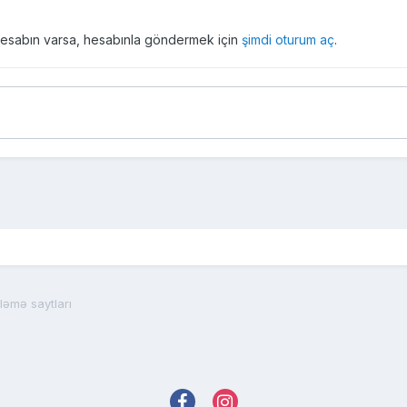
r hesabın varsa, hesabınla göndermek için
şimdi oturum aç
.
ləmə saytları