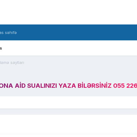
s səhifə
s
ləmə saytları
A AID SUALINIZI YAZA BILƏRSINIZ 055 226