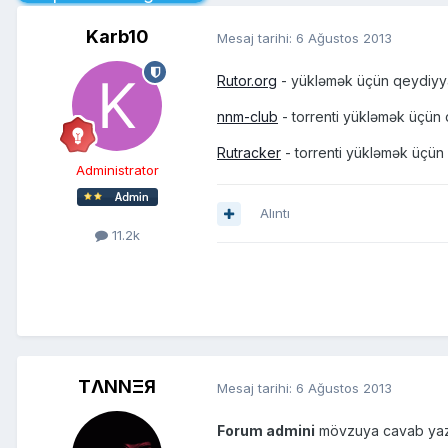
Karb10
Mesaj tarihi:
6 Ağustos 2013
Rutor.org
- yükləmək üçün qeydiyya
nnm-club
- torrenti yükləmək üçün 
Rutracker
- torrenti yükləmək üçün
Administrator
Alıntı
11.2k
TΛNNΞЯ
Mesaj tarihi:
6 Ağustos 2013
Forum admini
mövzuya cavab yazmı