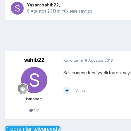
Yazan:
sahib22
,
6 Ağustos 2013
in
Yükləmə saytları
sahib22
Konu tarihi:
6 Ağustos 2013
Salam mene keyfiyyetli torrent sayt
Alıntı
İstifadəçi
141
Proqramlar telegramda