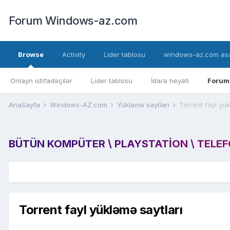
Forum Windows-az.com
Browse
Activity
Lider tablosu
windows-az.com əsa
Onlayn istifadəçilər
Lider tablosu
İdarə heyəti
Forum
AnaSayfa
Windows-AZ.com
Yükləmə saytları
Torrent fayl yük
BÜTÜN KOMPÜTER \ PLAYSTATION \ TELEFON
Torrent fayl yükləmə saytları